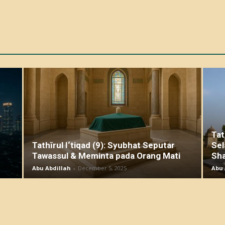
Tat
Tathīrul I‘tiqad (9): Syubhat Seputar
Sel
Tawassul & Meminta pada Orang Mati
Sha
Abu Abdillah
-
December 5, 2025
Abu 