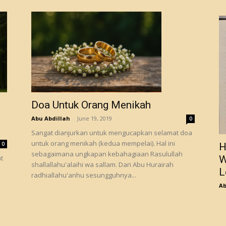
Doa Untuk Orang Menikah
Abu Abdillah
-
June 19, 2019
0
Sangat dianjurkan untuk mengucapkan selamat doa
untuk orang menikah (kedua mempelai). Hal ini
0
H
sebagaimana ungkapan kebahagiaan Rasulullah
W
shallallahu'alaihi wa sallam. Dari Abu Hurairah
L
radhiallahu'anhu sesungguhnya...
Ab