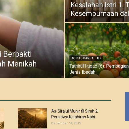
Kesalahan Istri 1:
Kesempurnaan da
i Berbakti
AQIDAH DAN TAUHID
ah Menikah
Tathīrul I‘tiqad (6): Pembagian
Jenis Ibadah
As-Sirajul Munir fii Sirah 2:
Peristiwa Kelahiran Nabi
December 14, 2025