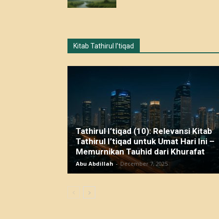
Kitab Tathirul I’tiqad
Tathirul I’tiqad (10): Relevansi Kitab
Tathirul I’tiqad untuk Umat Hari Ini –
Memurnikan Tauhid dari Khurafat
Abu Abdillah
-
December 7, 2025