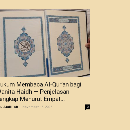
ukum Membaca Al-Qur’an bagi
anita Haidh — Penjelasan
engkap Menurut Empat...
u Abdillah
-
November 13, 2025
0