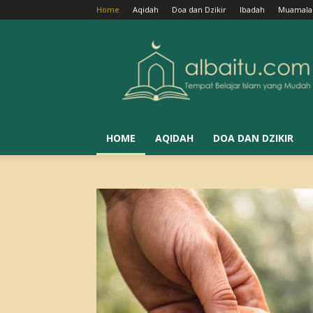
Home
Aqidah
Doa dan Dzikir
Ibadah
Muamala
Albaitu
HOME
AQIDAH
DOA DAN DZIKIR