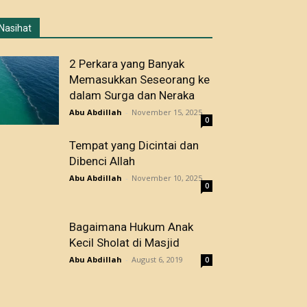
Nasihat
2 Perkara yang Banyak
Memasukkan Seseorang ke
dalam Surga dan Neraka
Abu Abdillah
-
November 15, 2025
0
Tempat yang Dicintai dan
Dibenci Allah
Abu Abdillah
-
November 10, 2025
0
Bagaimana Hukum Anak
Kecil Sholat di Masjid
Abu Abdillah
-
August 6, 2019
0