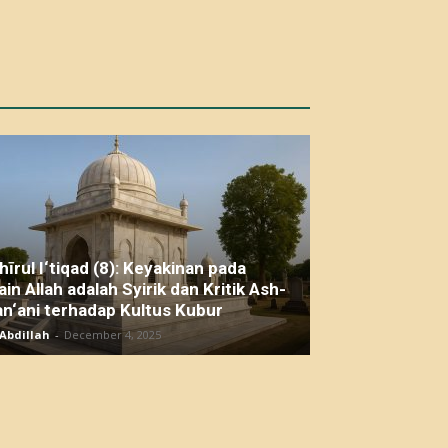
hīrul I‘tiqad (8): Keyakinan pada
ain Allah adalah Syirik dan Kritik Ash-
n‘ani terhadap Kultus Kubur
Abdillah
-
December 4, 2025