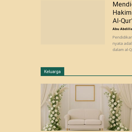
Mendid
Hakim 
Al-Qur
Abu Abdill
Pendidikan
nyata adal
dalam al-Qu
Keluarga