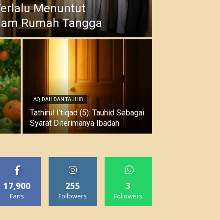
 Terlalu Menuntut
lam Rumah Tangga
AQIDAH DAN TAUHID
Tathirul I’tiqad (5): Tauhid Sebagai
Syarat Diterimanya Ibadah
17,900
255
3
Fans
Followers
Followers