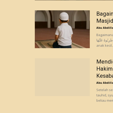
Bagaim
Masji
Abu Abdill
Bagaimana Huku
فَاضْرِبُوهُ عَلَيْهَا
anak kecil..
Mendid
Hakim 
Kesaba
Abu Abdill
Setelah s
tauhid, sy
beliau mem