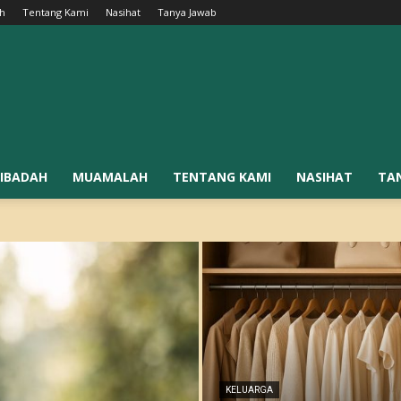
h
Tentang Kami
Nasihat
Tanya Jawab
IBADAH
MUAMALAH
TENTANG KAMI
NASIHAT
TA
KELUARGA