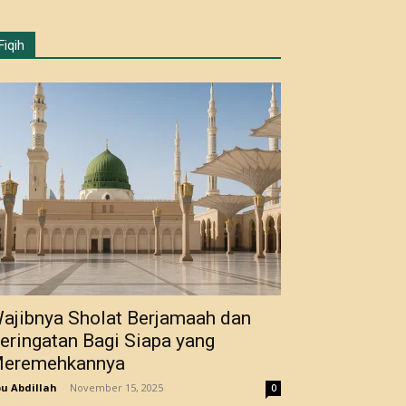
Fiqih
ajibnya Sholat Berjamaah dan
eringatan Bagi Siapa yang
eremehkannya
u Abdillah
-
November 15, 2025
0