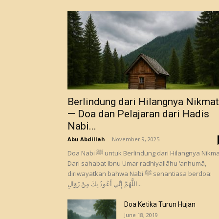
Berlindung dari Hilangnya Nikmat
— Doa dan Pelajaran dari Hadis
Nabi...
Abu Abdillah
-
November 9, 2025
Doa Nabi ﷺ untuk Berlindung dari Hilangnya Nikmat
Dari sahabat Ibnu Umar radhiyallāhu ‘anhumā,
diriwayatkan bahwa Nabi ﷺ senantiasa berdoa:
اللَّهُمَّ إِنِّي أَعُوذُ بِكَ مِنْ زَوَالِ...
Doa Ketika Turun Hujan
June 18, 2019