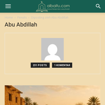
Home
Penulis
Diposting oleh Abu Abdillah
Abu Abdillah
231 POSTS
1 KOMENTAR