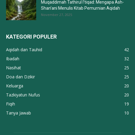
Muqaddimah Tathirul I’tiqad: Mengapa Ash-
Shan’ani Menulis Kitab Pemurnian Aqidah
November 27, 2025
KATEGORI POPULER
Aqidah dan Tauhid
42
Ibadah
32
Nasihat
25
Doa dan Dzikir
25
Keluarga
20
Tazkiyatun Nufus
20
Fiqih
19
Tanya Jawab
10