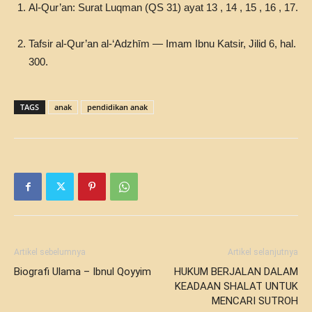
Al-Qur’an: Surat Luqman (QS 31) ayat 13 , 14 , 15 , 16 , 17.
Tafsir al-Qur’an al-‘Adzhīm — Imam Ibnu Katsir, Jilid 6, hal.
300.
TAGS
anak
pendidikan anak
Artikel sebelumnya
Artikel selanjutnya
Biografi Ulama – Ibnul Qoyyim
HUKUM BERJALAN DALAM
KEADAAN SHALAT UNTUK
MENCARI SUTROH