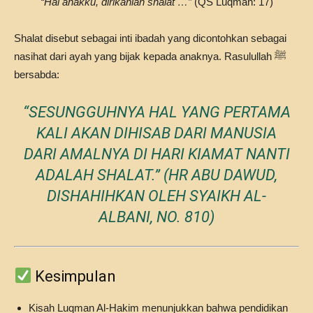
“Hai anakku, dirikanlah shalat …”
(QS Luqman: 17)
Shalat disebut sebagai inti ibadah yang dicontohkan sebagai
nasihat dari ayah yang bijak kepada anaknya. Rasulullah ﷺ
bersabda:
“SESUNGGUHNYA HAL YANG PERTAMA
KALI AKAN DIHISAB DARI MANUSIA
DARI AMALNYA DI HARI KIAMAT NANTI
ADALAH SHALAT.”
(HR ABU DAWUD,
DISHAHIHKAN OLEH SYAIKH AL-
ALBANI, NO. 810)
Kesimpulan
Kisah Luqman Al-Hakim menunjukkan bahwa pendidikan