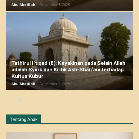
Abu Abdillah
-
December 5, 2025
Tathīrul I‘tiqad (8): Keyakinan pada Selain Allah
adalah Syirik dan Kritik Ash-Shan‘ani terhadap
Kultus Kubur
Abu Abdillah
-
December 4, 2025
Tentang Anak