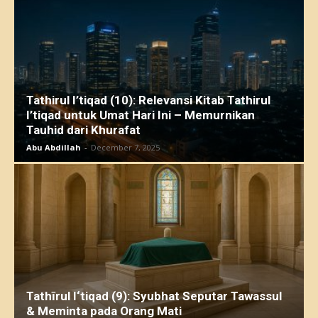
Tathirul I’tiqad (10): Relevansi Kitab Tathirul
I’tiqad untuk Umat Hari Ini – Memurnikan
Tauhid dari Khurafat
Abu Abdillah
-
December 7, 2025
Tathīrul I‘tiqad (9): Syubhat Seputar Tawassul
& Meminta pada Orang Mati