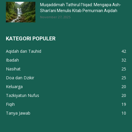
Muqaddimah Tathirul I’tiqad: Mengapa Ash-
Shan’ani Menulis Kitab Pemurnian Aqidah
November 27, 2025
KATEGORI POPULER
Aqidah dan Tauhid
42
Ibadah
32
Nasihat
25
Doa dan Dzikir
25
Keluarga
20
Tazkiyatun Nufus
20
Fiqih
19
Tanya Jawab
10