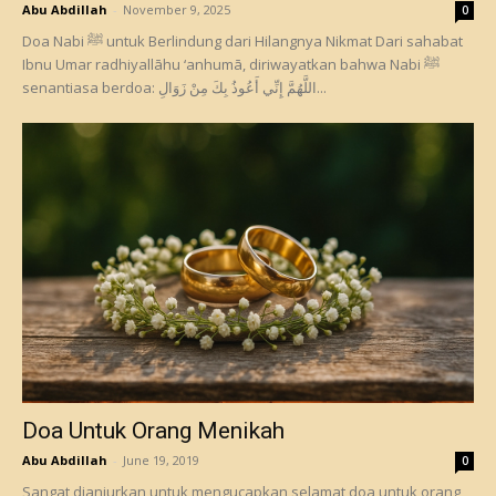
Abu Abdillah
-
November 9, 2025
0
Doa Nabi ﷺ untuk Berlindung dari Hilangnya Nikmat Dari sahabat
Ibnu Umar radhiyallāhu ‘anhumā, diriwayatkan bahwa Nabi ﷺ
senantiasa berdoa: اللَّهُمَّ إِنِّي أَعُوذُ بِكَ مِنْ زَوَالِ...
Doa Untuk Orang Menikah
Abu Abdillah
-
June 19, 2019
0
Sangat dianjurkan untuk mengucapkan selamat doa untuk orang