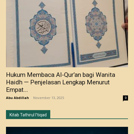
Hukum Membaca Al-Qur’an bagi Wanita
Haidh — Penjelasan Lengkap Menurut
Empat...
Abu Abdillah
-
November 13, 2025
0
Kitab Tathirul I’tiqad