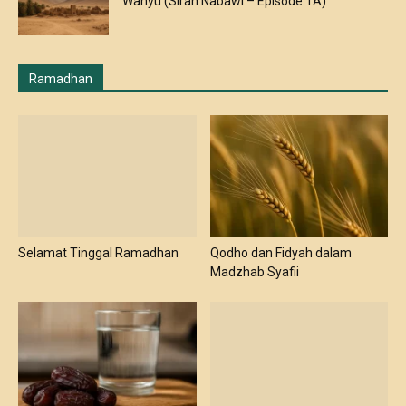
Wahyu (Sirah Nabawi – Episode 1A)
Ramadhan
Selamat Tinggal Ramadhan
Qodho dan Fidyah dalam
Madzhab Syafii