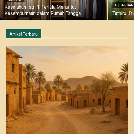
AQIDAH DAN
Kesalahan Istri 1: Terlalu Menuntut
Kesempurnaan dalam Rumah Tangga
Tathīrul I
Artikel Terbaru