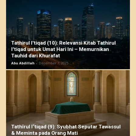
Tathirul I’tiqad (10): Relevansi Kitab Tathirul
I’tiqad untuk Umat Hari Ini – Memurnikan
Tauhid dari Khurafat
Abu Abdillah
-
December 7, 2025
Tathīrul I‘tiqad (9): Syubhat Seputar Tawassul
& Meminta pada Orang Mati