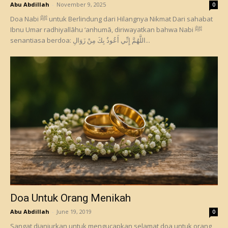
Abu Abdillah
-
November 9, 2025
0
Doa Nabi ﷺ untuk Berlindung dari Hilangnya Nikmat Dari sahabat
Ibnu Umar radhiyallāhu ‘anhumā, diriwayatkan bahwa Nabi ﷺ
senantiasa berdoa: اللَّهُمَّ إِنِّي أَعُوذُ بِكَ مِنْ زَوَالِ...
Doa Untuk Orang Menikah
Abu Abdillah
-
June 19, 2019
0
Sangat dianjurkan untuk mengucapkan selamat doa untuk orang