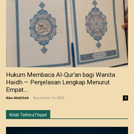
Hukum Membaca Al-Qur’an bagi Wanita
Haidh — Penjelasan Lengkap Menurut
Empat...
Abu Abdillah
-
November 13, 2025
0
Kitab Tathirul I’tiqad