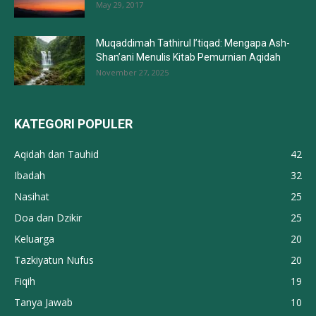
Muqaddimah Tathirul I’tiqad: Mengapa Ash-
Shan’ani Menulis Kitab Pemurnian Aqidah
November 27, 2025
KATEGORI POPULER
Aqidah dan Tauhid
42
Ibadah
32
Nasihat
25
Doa dan Dzikir
25
Keluarga
20
Tazkiyatun Nufus
20
Fiqih
19
Tanya Jawab
10