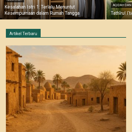
AQIDAH DAN
Kesalahan Istri 1: Terlalu Menuntut
Kesempurnaan dalam Rumah Tangga
Tathīrul I
Artikel Terbaru