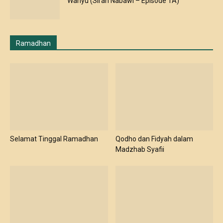
Wahyu (Sirah Nabawi – Episode 1A)
Ramadhan
Selamat Tinggal Ramadhan
Qodho dan Fidyah dalam
Madzhab Syafii