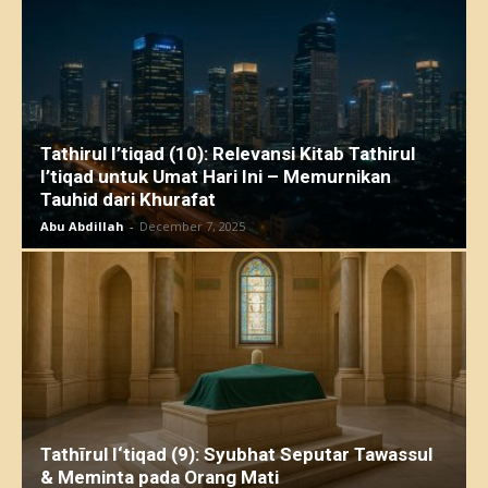
Tathirul I’tiqad (10): Relevansi Kitab Tathirul
I’tiqad untuk Umat Hari Ini – Memurnikan
Tauhid dari Khurafat
Abu Abdillah
-
December 7, 2025
Tathīrul I‘tiqad (9): Syubhat Seputar Tawassul
& Meminta pada Orang Mati