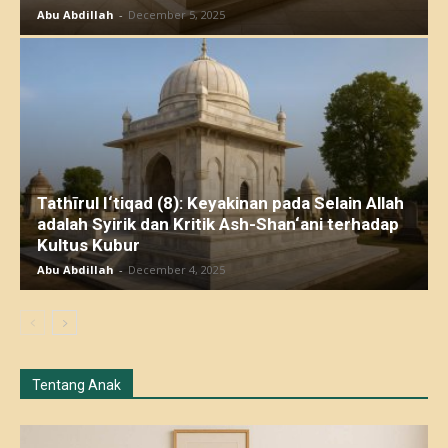
Abu Abdillah
-
December 5, 2025
Tathīrul I‘tiqad (8): Keyakinan pada Selain Allah
adalah Syirik dan Kritik Ash-Shan‘ani terhadap
Kultus Kubur
Abu Abdillah
-
December 4, 2025
Tentang Anak