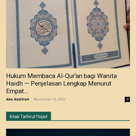
Hukum Membaca Al-Qur’an bagi Wanita
Haidh — Penjelasan Lengkap Menurut
Empat...
Abu Abdillah
-
November 13, 2025
0
Kitab Tathirul I’tiqad