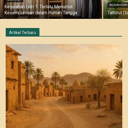
AQIDAH DAN
Kesalahan Istri 1: Terlalu Menuntut
Kesempurnaan dalam Rumah Tangga
Tathīrul I
Artikel Terbaru