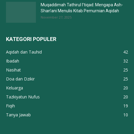
Muqaddimah Tathirul I’tiqad: Mengapa Ash-
Shan’ani Menulis Kitab Pemurnian Aqidah
November 27, 2025
KATEGORI POPULER
Aqidah dan Tauhid
42
Ibadah
32
Nasihat
25
Doa dan Dzikir
25
Keluarga
20
Tazkiyatun Nufus
20
Fiqih
19
Tanya Jawab
10