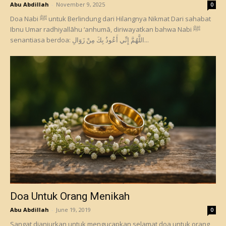
Abu Abdillah
-
November 9, 2025
0
Doa Nabi ﷺ untuk Berlindung dari Hilangnya Nikmat Dari sahabat
Ibnu Umar radhiyallāhu ‘anhumā, diriwayatkan bahwa Nabi ﷺ
senantiasa berdoa: اللَّهُمَّ إِنِّي أَعُوذُ بِكَ مِنْ زَوَالِ...
Doa Untuk Orang Menikah
Abu Abdillah
-
June 19, 2019
0
Sangat dianjurkan untuk mengucapkan selamat doa untuk orang