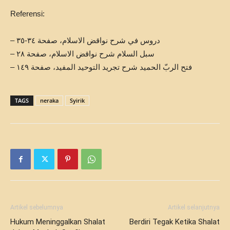
Referensi:
– دروس في شرح نواقض الاسلام، صفحة ٣٤-٣٥
– سبل السلام شرح نواقض الاسلام، صفحة ٢٨
– فتح الربّ الحميد شرح تجريد التوحيد المفيد، صفحة ١٤٩
TAGS
neraka
Syirik
Artikel sebelumnya
Artikel selanjutnya
Hukum Meninggalkan Shalat
Berdiri Tegak Ketika Shalat