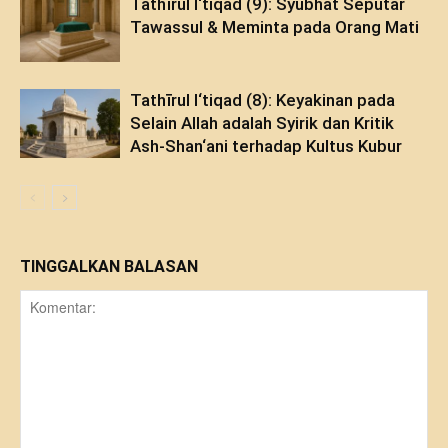
Tathīrul I‘tiqad (9): Syubhat Seputar
Tawassul & Meminta pada Orang Mati
Tathīrul I‘tiqad (8): Keyakinan pada
Selain Allah adalah Syirik dan Kritik
Ash-Shan‘ani terhadap Kultus Kubur
TINGGALKAN BALASAN