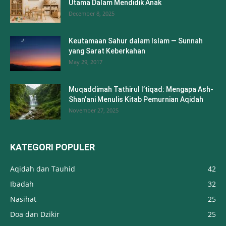
Utama Dalam Mendidik Anak
December 8, 2025
Keutamaan Sahur dalam Islam — Sunnah
yang Sarat Keberkahan
May 29, 2017
Muqaddimah Tathirul I’tiqad: Mengapa Ash-
Shan’ani Menulis Kitab Pemurnian Aqidah
November 27, 2025
KATEGORI POPULER
Aqidah dan Tauhid
42
Ibadah
32
Nasihat
25
Doa dan Dzikir
25