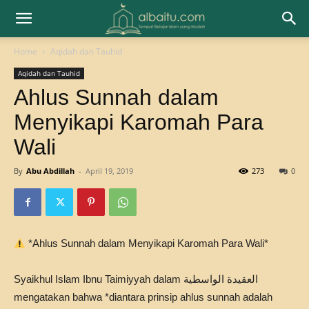
Home
Aqidah dan Tauhid
Aqidah dan Tauhid
Ahlus Sunnah dalam
Menyikapi Karomah Para
Wali
By
Abu Abdillah
-
April 19, 2019
273
0
*Ahlus Sunnah dalam Menyikapi Karomah Para Wali*
Syaikhul Islam Ibnu Taimiyyah dalam العقيدة الواسطية
mengatakan bahwa *diantara prinsip ahlus sunnah adalah