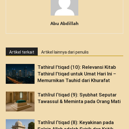
Abu Abdillah
Artikel terkait
Artikel lainnya dari penulis
Tathirul I’tiqad (10): Relevansi Kitab
Tathirul I’tiqad untuk Umat Hari Ini –
Memurnikan Tauhid dari Khurafat
Tathīrul I‘tiqad (9): Syubhat Seputar
Tawassul & Meminta pada Orang Mati
Tathīrul I‘tiqad (8): Keyakinan pada