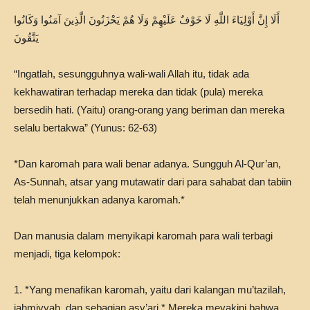
أَلَا إِنَّ أَوْلِيَاءَ اللَّهِ لَا خَوْفٌ عَلَيْهِمْ وَلَا هُمْ يَحْزَنُونَ الَّذِينَ آمَنُوا وَكَانُوا
يَتَّقُونَ
“Ingatlah, sesungguhnya wali-wali Allah itu, tidak ada
kekhawatiran terhadap mereka dan tidak (pula) mereka
bersedih hati. (Yaitu) orang-orang yang beriman dan mereka
selalu bertakwa” (Yunus: 62-63)
*Dan karomah para wali benar adanya. Sungguh Al-Qur’an,
As-Sunnah, atsar yang mutawatir dari para sahabat dan tabiin
telah menunjukkan adanya karomah.*
Dan manusia dalam menyikapi karomah para wali terbagi
menjadi, tiga kelompok:
1. *Yang menafikan karomah, yaitu dari kalangan mu’tazilah,
jahmiyyah, dan sebagian asy’ari.* Mereka meyakini bahwa