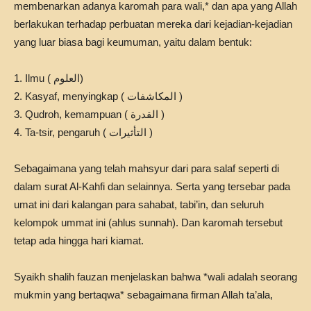
membenarkan adanya karomah para wali,* dan apa yang Allah
berlakukan terhadap perbuatan mereka dari kejadian-kejadian
yang luar biasa bagi keumuman, yaitu dalam bentuk:
1. Ilmu ( العلوم)
2. Kasyaf, menyingkap ( المكاشفات )
3. Qudroh, kemampuan ( القدرة )
4. Ta-tsir, pengaruh ( التأثيرات )
Sebagaimana yang telah mahsyur dari para salaf seperti di
dalam surat Al-Kahfi dan selainnya. Serta yang tersebar pada
umat ini dari kalangan para sahabat, tabi’in, dan seluruh
kelompok ummat ini (ahlus sunnah). Dan karomah tersebut
tetap ada hingga hari kiamat.
Syaikh shalih fauzan menjelaskan bahwa *wali adalah seorang
mukmin yang bertaqwa* sebagaimana firman Allah ta’ala,