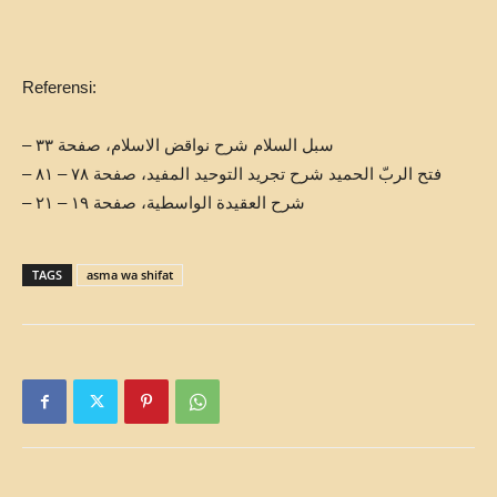
Referensi:
– سبل السلام شرح نواقض الاسلام، صفحة ٣٣
– فتح الربّ الحميد شرح تجريد التوحيد المفيد، صفحة ٧٨ – ٨١
– شرح العقيدة الواسطية، صفحة ١٩ – ٢١
TAGS
asma wa shifat