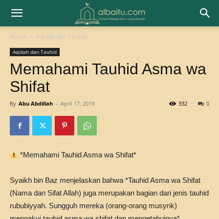
Home
Aqidah dan Tauhid
Aqidah dan Tauhid
Memahami Tauhid Asma wa
Shifat
By
Abu Abdillah
-
April 17, 2019
332
0
*Memahami Tauhid Asma wa Shifat*
Syaikh bin Baz menjelaskan bahwa *Tauhid Asma wa Shifat
(Nama dan Sifat Allah) juga merupakan bagian dari jenis tauhid
rububiyyah. Sungguh mereka (orang-orang musyrik)
mengakui tauhid asma wa shifat dan mengetahuinya*