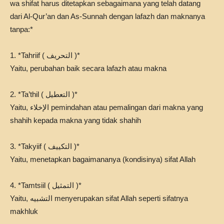
wa shifat harus ditetapkan sebagaimana yang telah datang
dari Al-Qur’an dan As-Sunnah dengan lafazh dan maknanya
tanpa:*
1. *Tahriif ( التحريف )*
Yaitu, perubahan baik secara lafazh atau makna
2. *Ta’thil ( التعطيل )*
Yaitu, الإخلاء pemindahan atau pemalingan dari makna yang
shahih kepada makna yang tidak shahih
3. *Takyiif ( التكييف )*
Yaitu, menetapkan bagaimananya (kondisinya) sifat Allah
4. *Tamtsiil ( التمثيل )*
Yaitu, التشبيه menyerupakan sifat Allah seperti sifatnya
makhluk