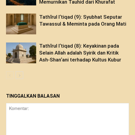
Memurnikan Tauhid dari Khurafat
Tathīrul I‘tiqad (9): Syubhat Seputar
Tawassul & Meminta pada Orang Mati
Tathīrul I‘tiqad (8): Keyakinan pada
Selain Allah adalah Syirik dan Kritik
Ash-Shan‘ani terhadap Kultus Kubur
TINGGALKAN BALASAN