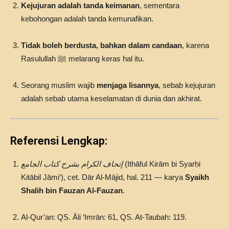
Kejujuran adalah tanda keimanan
, sementara
kebohongan adalah tanda kemunafikan.
Tidak boleh berdusta, bahkan dalam candaan
, karena
Rasulullah ﷺ melarang keras hal itu.
Seorang muslim wajib
menjaga lisannya
, sebab kejujuran
adalah sebab utama keselamatan di dunia dan akhirat.
Referensi Lengkap:
إتحاف الكرام بشرح كتاب الجامع
(Ithāful Kirām bi Syarḥi
Kitābil Jāmi‘), cet. Dār Al-Mājid, hal. 211 — karya
Syaikh
Shalih bin Fauzan Al-Fauzan
.
Al-Qur’an: QS. Āli ‘Imrān: 61, QS. At-Taubah: 119.