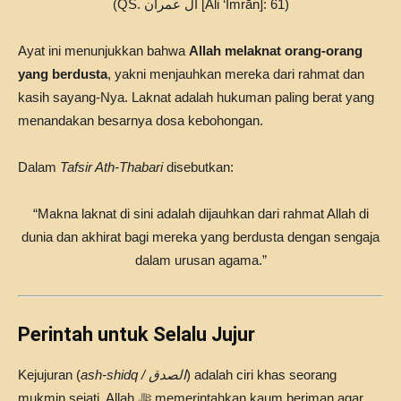
(QS. آل عمران [Ali ‘Imrān]: 61)
Ayat ini menunjukkan bahwa
Allah melaknat orang-orang
yang berdusta
, yakni menjauhkan mereka dari rahmat dan
kasih sayang-Nya. Laknat adalah hukuman paling berat yang
menandakan besarnya dosa kebohongan.
Dalam
Tafsir Ath-Thabari
disebutkan:
“Makna laknat di sini adalah dijauhkan dari rahmat Allah di
dunia dan akhirat bagi mereka yang berdusta dengan sengaja
dalam urusan agama.”
Perintah untuk Selalu Jujur
Kejujuran (
ash-shidq / الصدق
) adalah ciri khas seorang
mukmin sejati. Allah ﷻ memerintahkan kaum beriman agar