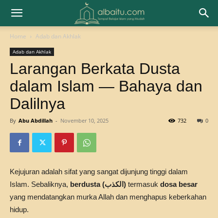
Home
Adab dan Akhlak
Adab dan Akhlak
Larangan Berkata Dusta
dalam Islam — Bahaya dan
Dalilnya
By
Abu Abdillah
-
November 10, 2025
732
0
Kejujuran adalah sifat yang sangat dijunjung tinggi dalam
Islam. Sebaliknya,
berdusta (الكذب)
termasuk
dosa besar
yang mendatangkan murka Allah dan menghapus keberkahan
hidup.