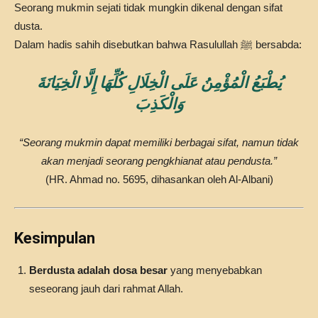
Seorang mukmin sejati tidak mungkin dikenal dengan sifat
dusta.
Dalam hadis sahih disebutkan bahwa Rasulullah ﷺ bersabda:
يُطْبَعُ الْمُؤْمِنُ عَلَى الْخِلَالِ كُلِّهَا إِلَّا الْخِيَانَةَ
وَالْكَذِبَ
“Seorang mukmin dapat memiliki berbagai sifat, namun tidak
akan menjadi seorang pengkhianat atau pendusta.”
(HR. Ahmad no. 5695, dihasankan oleh Al-Albani)
Kesimpulan
Berdusta adalah dosa besar
yang menyebabkan
seseorang jauh dari rahmat Allah.