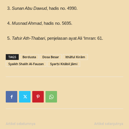
Sunan Abu Dawud
, hadis no. 4990.
Musnad Ahmad
, hadis no. 5695.
Tafsir Ath-Thabari
, penjelasan ayat Ali ‘Imran: 61.
TAGS
Berdusta
Dosa Besar
Ithāful Kirām
Syaikh Shalih Al-Fauzan
Syarḥi Kitābil Jāmi
Artikel sebelumnya
Artikel selanjutnya