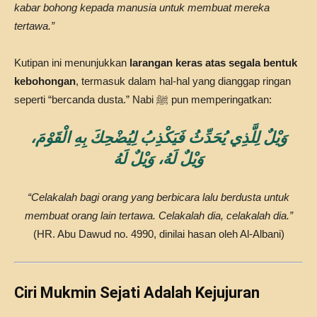
kabar bohong kepada manusia untuk membuat mereka
tertawa.”
Kutipan ini menunjukkan
larangan keras atas segala bentuk
kebohongan
, termasuk dalam hal-hal yang dianggap ringan
seperti “bercanda dusta.” Nabi ﷺ pun memperingatkan:
وَيْلٌ لِلَّذِي يُحَدِّثُ فَيَكْذِبُ لِيُضْحِكَ بِهِ الْقَوْمَ،
وَيْلٌ لَهُ، وَيْلٌ لَهُ
“Celakalah bagi orang yang berbicara lalu berdusta untuk
membuat orang lain tertawa. Celakalah dia, celakalah dia.”
(HR. Abu Dawud no. 4990, dinilai hasan oleh Al-Albani)
Ciri Mukmin Sejati Adalah Kejujuran