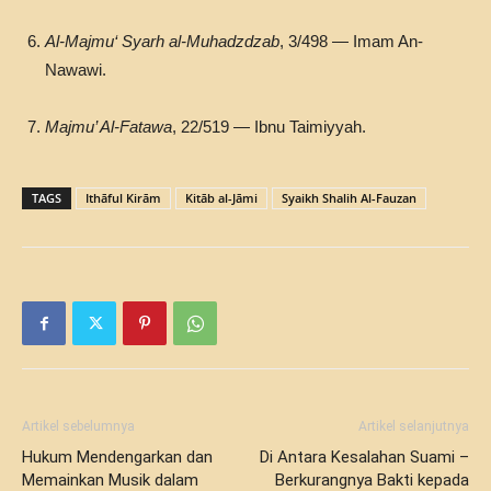
Al-Majmu‘ Syarh al-Muhadzdzab
, 3/498 — Imam An-
Nawawi.
Majmu’ Al-Fatawa
, 22/519 — Ibnu Taimiyyah.
TAGS
Ithāful Kirām
Kitāb al-Jāmi
Syaikh Shalih Al-Fauzan
Artikel sebelumnya
Artikel selanjutnya
Hukum Mendengarkan dan
Di Antara Kesalahan Suami –
Memainkan Musik dalam
Berkurangnya Bakti kepada