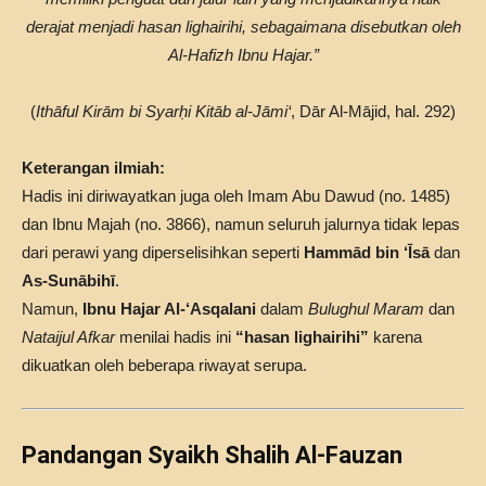
derajat menjadi hasan lighairihi, sebagaimana disebutkan oleh
Al-Hafizh Ibnu Hajar.”
(
Ithāful Kirām bi Syarḥi Kitāb al-Jāmi‘
, Dār Al-Mājid, hal. 292)
Keterangan ilmiah:
Hadis ini diriwayatkan juga oleh Imam Abu Dawud (no. 1485)
dan Ibnu Majah (no. 3866), namun seluruh jalurnya tidak lepas
dari perawi yang diperselisihkan seperti
Hammād bin ‘Īsā
dan
As-Sunābihī
.
Namun,
Ibnu Hajar Al-‘Asqalani
dalam
Bulughul Maram
dan
Nataijul Afkar
menilai hadis ini
“hasan lighairihi”
karena
dikuatkan oleh beberapa riwayat serupa.
Pandangan Syaikh Shalih Al-Fauzan