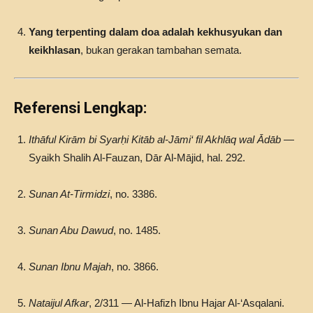
Yang terpenting dalam doa adalah kekhusyukan dan
keikhlasan
, bukan gerakan tambahan semata.
Referensi Lengkap:
Ithāful Kirām bi Syarḥi Kitāb al-Jāmi‘ fil Akhlāq wal Ādāb
—
Syaikh Shalih Al-Fauzan, Dār Al-Mājid, hal. 292.
Sunan At-Tirmidzi
, no. 3386.
Sunan Abu Dawud
, no. 1485.
Sunan Ibnu Majah
, no. 3866.
Nataijul Afkar
, 2/311 — Al-Hafizh Ibnu Hajar Al-‘Asqalani.