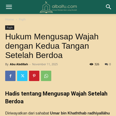
Home
Fiqih
Fiqih
Hukum Mengusap Wajah
dengan Kedua Tangan
Setelah Berdoa
By
Abu Abdillah
-
November 11, 2025
326
0
Hadis tentang Mengusap Wajah Setelah
Berdoa
Diriwayatkan dari sahabat
Umar bin Khaththab radhiyallāhu