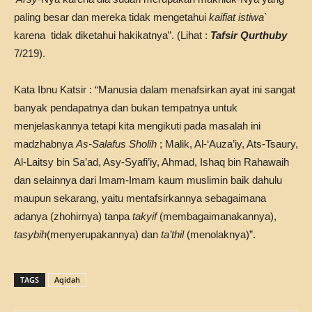
paling besar dan mereka tidak mengetahui
kaifiat istiwa`
karena tidak diketahui hakikatnya”. (Lihat :
Tafsir Qurthuby
7/219).
Kata Ibnu Katsir : “Manusia dalam menafsirkan ayat ini sangat
banyak pendapatnya dan bukan tempatnya untuk
menjelaskannya tetapi kita mengikuti pada masalah ini
madzhabnya
As-Salafus Sholih
; Malik, Al-‘Auza’iy, Ats-Tsaury,
Al-Laitsy bin Sa’ad, Asy-Syafi’iy, Ahmad, Ishaq bin Rahawaih
dan selainnya dari Imam-Imam kaum muslimin baik dahulu
maupun sekarang, yaitu mentafsirkannya sebagaimana
adanya (zhohirnya) tanpa
takyif
(membagaimanakannya),
tasybih
(menyerupakannya) dan
ta’thil
(menolaknya)”.
TAGS
Aqidah