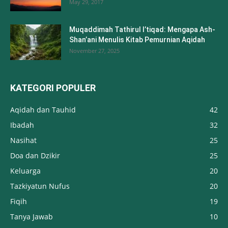
May 29, 2017
Muqaddimah Tathirul I’tiqad: Mengapa Ash-
Shan’ani Menulis Kitab Pemurnian Aqidah
November 27, 2025
KATEGORI POPULER
Aqidah dan Tauhid
42
Ibadah
32
Nasihat
25
Doa dan Dzikir
25
Keluarga
20
Tazkiyatun Nufus
20
Fiqih
19
Tanya Jawab
10