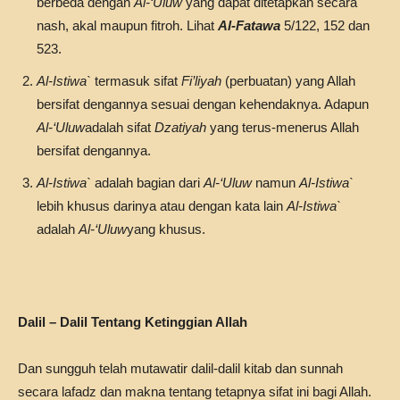
berbeda dengan
Al-‘Uluw
yang dapat ditetapkan secara
nash, akal maupun fitroh. Lihat
Al-Fatawa
5/122, 152 dan
523.
Al-Istiwa`
termasuk sifat
Fi’liyah
(perbuatan) yang Allah
bersifat dengannya sesuai dengan kehendaknya. Adapun
Al-‘Uluw
adalah sifat
Dzatiyah
yang terus-menerus Allah
bersifat dengannya.
Al-Istiwa`
adalah bagian dari
Al-‘Uluw
namun
Al-Istiwa`
lebih khusus darinya atau dengan kata lain
Al-Istiwa`
adalah
Al-‘Uluw
yang khusus.
Dalil – Dalil Tentang Ketinggian Allah
Dan sungguh telah mutawatir dalil-dalil kitab dan sunnah
secara lafadz dan makna tentang tetapnya sifat ini bagi Allah.