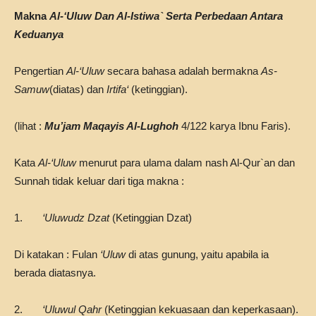
Makna
Al-‘Uluw Dan Al-Istiwa` Serta Perbedaan Antara
Keduanya
Pengertian
Al-‘Uluw
secara bahasa adalah bermakna
As-
Samuw
(diatas) dan
Irtifa‘
(ketinggian).
(lihat :
Mu’jam Maqayis Al-Lughoh
4/122 karya Ibnu Faris).
Kata
Al-‘Uluw
menurut para ulama dalam nash Al-Qur`an dan
Sunnah tidak keluar dari tiga makna :
1.
‘Uluwudz Dzat
(Ketinggian Dzat)
Di katakan : Fulan
‘Uluw
di atas gunung, yaitu apabila ia
berada diatasnya.
2.
‘Uluwul Qahr
(Ketinggian kekuasaan dan keperkasaan).