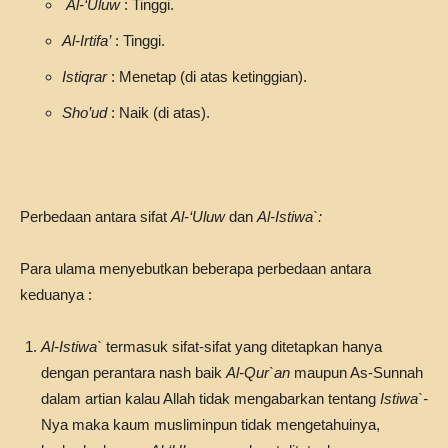
Al-‘Uluw
: Tinggi.
Al-Irtifa’
: Tinggi.
Istiqrar
: Menetap (di atas ketinggian).
Sho’ud
: Naik (di atas).
Perbedaan antara sifat
Al-‘Uluw
dan
Al-Istiwa`:
Para ulama menyebutkan beberapa perbedaan antara
keduanya :
Al-Istiwa`
termasuk sifat-sifat yang ditetapkan hanya
dengan perantara nash baik
Al-Qur`an
maupun As-Sunnah
dalam artian kalau Allah tidak mengabarkan tentang
Istiwa`-
Nya maka kaum musliminpun tidak mengetahuinya,