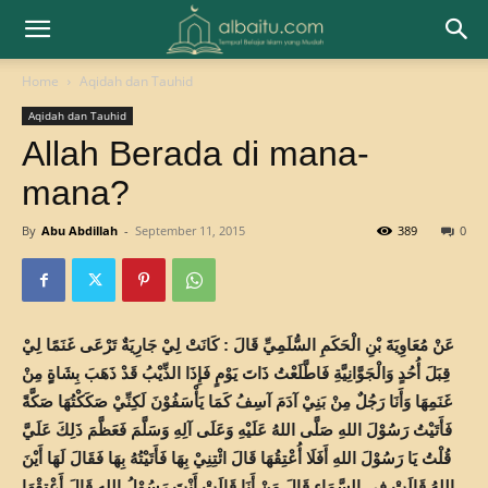
Home
Aqidah dan Tauhid
Aqidah dan Tauhid
Allah Berada di mana-
mana?
By
Abu Abdillah
-
September 11, 2015
389
0
عَنْ مُعَاوِيَةَ بْنِ الْحَكَمِ السُّلَمِيِّ قَالَ : كَانَتْ لِيْ جَارِيَةٌ تَرْعَى غَنَمًا لِيْ
قِبَلَ أُحُدٍ وَالْجَوَّانِيَّةِ فَاطَّلَعْتُ ذَاتَ يَوْمٍ فَإِذَا الذِّيْبُ قَدْ ذَهَبَ بِشَاةٍِ مِنْ
غَنَمِهَا وَأَنَا رَجُلٌ مِنْ بَنِيْ آدَمَ آسِفُ كَمَا يَأْسَفُوْنَ لَكِنِّيْ صَكَكْتُهَا صَكَّةً
فَأَتَيْتُ رَسُوْلَ اللهِ صَلَّى اللهُ عَلَيْهِ وَعَلَى آلِهِ وَسَلَّمَ فَعَظَّمَ ذَلِكَ عَلَيَّ
قُلْتُ يَا رَسُوْلَ اللهِ أَفَلَا أُعْتِقُهَا قَالَ ائْتِنِيْ بِهَا فَأَتَيْتُهُ بِهَا فَقَالَ لَهَا أَيْنَ
اللهُ قَالَتْ فِي السَّمَاءِ قَالَ مَنْ أَنَا قَالَتْ أَنْتَ رَسُوْلُ اللهِ قَالَ أَعْتِقْهَا