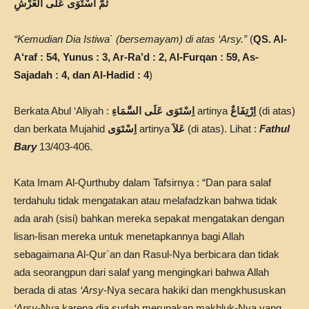
ثُمَّ اسْتَوَى عَلَى الْعَرْشِ
“Kemudian Dia Istiwa` (bersemayam) di atas ‘Arsy.”
(
QS. Al-
A‘raf : 54, Yunus : 3, Ar-Ra’d : 2, Al-Furqan : 59, As-
Sajadah : 4, dan Al-Hadid : 4
)
Berkata Abul ‘Aliyah :
اِسْتَوَى عَلَى السَّمَاءِ
artinya
اِرْتِفَاعٌ
(di atas)
dan berkata Mujahid
اِسْتَوَى
artinya
عَلاَ
(di atas). Lihat :
Fathul
Bary
13/403-406.
Kata Imam Al-Qurthuby dalam Tafsirnya : “Dan para salaf
terdahulu tidak mengatakan atau melafadzkan bahwa tidak
ada arah (sisi) bahkan mereka sepakat mengatakan dengan
lisan-lisan mereka untuk menetapkannya bagi Allah
sebagaimana Al-Qur`an dan Rasul-Nya berbicara dan tidak
ada seorangpun dari salaf yang mengingkari bahwa Allah
berada di atas
‘Arsy
-Nya secara hakiki dan mengkhususkan
‘Arsy
-Nya karena dia sudah merupakan makhluk-Nya yang