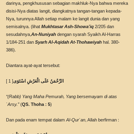
darinya, pengkhususan sebagian makhluk-Nya bahwa mereka
disisi-Nya diatas langit, diangkatnya tangan-tangan kepada-
Nya, turunnya Allah setiap malam ke langit dunia dan yang
semisalnya. (lihat
Mukhtasar Ash-Showa’iq
2/205 dan
sesudahnya,
An-Nuniyah
dengan syarah Syaikh Al-Harras
1/184-251 dan
Syarh Al-Aqidah At-Thohawiyah
hal. 380-
386).
Diantara ayat-ayat tersebut:
[ 1 ]
الرَّحْمَنُ عَلَى الْعَرْشِ اسْتَوَى
“(Rabb) Yang Maha Pemurah, Yang bersemayam di atas
`Arsy.”
(
QS. Thoha : 5
)
Dan pada enam tempat dalam
Al-Qur`an
, Allah berfirman :