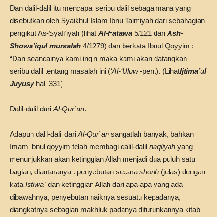
Dan dalil-dalil itu mencapai seribu dalil sebagaimana yang
disebutkan oleh Syaikhul Islam Ibnu Taimiyah dari sebahagian
pengikut As-Syafi’iyah (lihat
Al-Fatawa
5/121 dan
Ash-
Showa’iqul mursalah
4/1279) dan berkata Ibnul Qoyyim :
“Dan seandainya kami ingin maka kami akan datangkan
seribu dalil tentang masalah ini (
‘Al-‘Uluw
,-pent). (Lihat
Ijtima’ul
Juyusy
hal. 331)
Dalil-dalil dari
Al-Qur`an
.
Adapun dalil-dalil dari
Al-Qur`an
sangatlah banyak, bahkan
Imam Ibnul qoyyim telah membagi dalil-dalil
naqliyah
yang
menunjukkan akan ketinggian Allah menjadi dua puluh satu
bagian, diantaranya : penyebutan secara
shorih
(jelas) dengan
kata
Istiwa`
dan ketinggian Allah dari apa-apa yang ada
dibawahnya, penyebutan naiknya sesuatu kepadanya,
diangkatnya sebagian makhluk padanya diturunkannya kitab