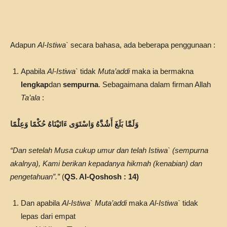
Adapun
Al-Istiwa`
secara bahasa, ada beberapa penggunaan :
Apabila
Al-Istiwa`
tidak
Muta’addi
maka ia bermakna
lengkap
dan
sempurna
. Sebagaimana dalam firman Allah
Ta’ala
:
وَلَمَّا بَلَغَ أَشُدَّهُ وَاسْتَوَى ءَاتَيْنَاهُ حُكْمًا وَعِلْمًا
“Dan setelah Musa cukup umur dan telah Istiwa` (sempurna
akalnya), Kami berikan kepadanya hikmah (kenabian) dan
pengetahuan”.”
(
QS. Al-Qoshosh : 14)
Dan apabila
Al-Istiwa`
Muta’addi
maka
Al-Istiwa`
tidak
lepas dari empat