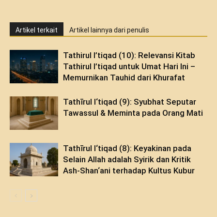
Artikel terkait
Artikel lainnya dari penulis
Tathirul I’tiqad (10): Relevansi Kitab
Tathirul I’tiqad untuk Umat Hari Ini –
Memurnikan Tauhid dari Khurafat
Tathīrul I‘tiqad (9): Syubhat Seputar
Tawassul & Meminta pada Orang Mati
Tathīrul I‘tiqad (8): Keyakinan pada
Selain Allah adalah Syirik dan Kritik
Ash-Shan‘ani terhadap Kultus Kubur