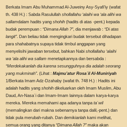
Berkata Imam Abu Muhammad Al-Juweiny Asy-Syafi’iy (wafat
th. 438 H.) : Sabda Rasulullah
shollallahu ‘alaihi wa ‘ala alihi wa
sallam
dalam hadits yang
shohih
(hadits di atas -pent.) kepada
budak perempuan :
“Dimana Allah ?”
, dia menjawab :
“Di atas
langit”
. Dan beliau tidak mengingkari budak tersebut dihadapan
para shahabatnya supaya tidak timbul anggapan yang
menyelisihi jawaban tersebut, bahkan Nabi
shollallahu ‘alaihi
wa ‘ala alihi wa sallam
menetapkannya dan bersabda :
“Merdekakanlah dia karena sesungguhnya dia adalah seorang
yang mukminah”
. (Lihat :
Majmu’atur Rosa`il Al-Muniriyah
1/Berkata Imam Adz-Dzahaby (wafat th. 748 H.) : Hadits ini
adalah hadits yang
shohih
dikeluarkan oleh Imam Muslim, Abu
Daud, An-Nasa`i dan Imam-Imam lainnya dalam karya-karya
mereka. Mereka memahami apa adanya tanpa
ta`wil
(memalingkan dari makna sebenarnya tanpa dalil,-pent.) dan
tidak pula merubah-rubah. Dan demikianlah kami melihat,
semua orang yang ditanya
“Dimana Allah ?”
maka akan