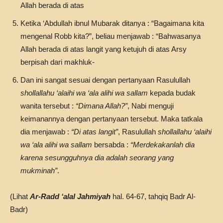
Allah berada di atas
Ketika ‘Abdullah ibnul Mubarak ditanya : “Bagaimana kita
mengenal Robb kita?”, beliau menjawab : “Bahwasanya
Allah berada di atas langit yang ketujuh di atas Arsy
berpisah dari makhluk-
Dan ini sangat sesuai dengan pertanyaan Rasulullah
shollallahu ‘alaihi wa ‘ala alihi wa sallam
kepada budak
wanita tersebut :
“Dimana Allah?”
, Nabi menguji
keimanannya dengan pertanyaan tersebut. Maka tatkala
dia menjawab :
“Di atas langit”
, Rasulullah
shollallahu ‘alaihi
wa ‘ala alihi wa sallam
bersabda :
“Merdekakanlah dia
karena sesungguhnya dia adalah seorang yang
mukminah”
.
(Lihat
Ar-Radd ‘alal Jahmiyah
hal. 64-67, tahqiq Badr Al-
Badr)