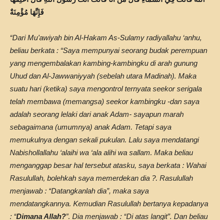
فَإِنَّهَا مُؤْمِنَةٌ
“Dari Mu’awiyah bin Al-Hakam As-Sulamy radiyallahu ‘anhu,
beliau berkata : “Saya mempunyai seorang budak perempuan
yang mengembalakan kambing-kambingku di arah gunung
Uhud dan Al-Jawwaniyyah (sebelah utara Madinah). Maka
suatu hari (ketika) saya mengontrol ternyata seekor serigala
telah membawa (memangsa) seekor kambingku -dan saya
adalah seorang lelaki dari anak Adam- sayapun marah
sebagaimana (umumnya) anak Adam. Tetapi saya
memukulnya dengan sekali pukulan. Lalu saya mendatangi
Nabi
shollallahu ‘alaihi wa ‘ala alihi wa sallam
. Maka beliau
menganggap besar hal tersebut atasku, saya berkata : Wahai
Rasulullah, bolehkah saya memerdekan dia ?. Rasulullah
menjawab : “Datangkanlah dia”, maka saya
mendatangkannya. Kemudian Rasulullah bertanya kepadanya
: “
Dimana Allah?
”. Dia menjawab : “Di atas langit”. Dan beliau