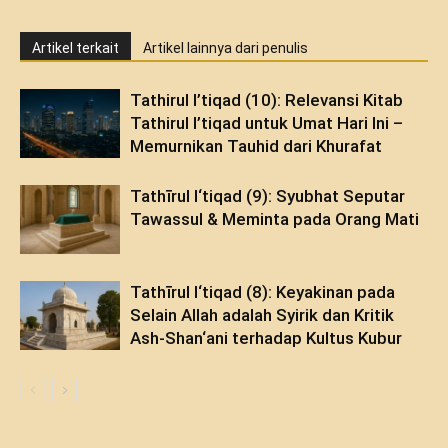
Artikel terkait
Artikel lainnya dari penulis
Tathirul I’tiqad (10): Relevansi Kitab
Tathirul I’tiqad untuk Umat Hari Ini –
Memurnikan Tauhid dari Khurafat
Tathīrul I‘tiqad (9): Syubhat Seputar
Tawassul & Meminta pada Orang Mati
Tathīrul I‘tiqad (8): Keyakinan pada
Selain Allah adalah Syirik dan Kritik
Ash-Shan‘ani terhadap Kultus Kubur