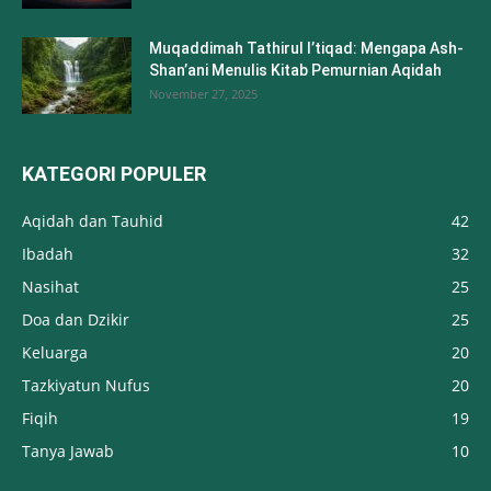
Muqaddimah Tathirul I’tiqad: Mengapa Ash-
Shan’ani Menulis Kitab Pemurnian Aqidah
November 27, 2025
KATEGORI POPULER
Aqidah dan Tauhid
42
Ibadah
32
Nasihat
25
Doa dan Dzikir
25
Keluarga
20
Tazkiyatun Nufus
20
Fiqih
19
Tanya Jawab
10