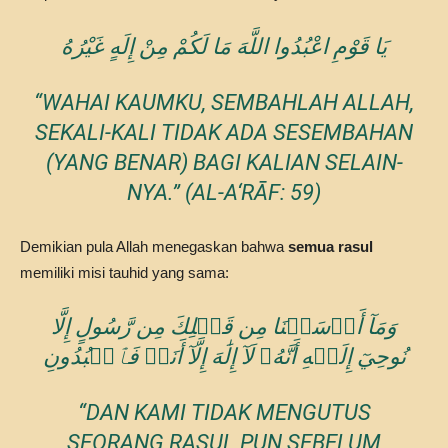
يَا قَوْمِ اعْبُدُوا اللَّهَ مَا لَكُمْ مِنْ إِلَهٍ غَيْرُهُ
“WAHAI KAUMKU, SEMBAHLAH ALLAH,
SEKALI-KALI TIDAK ADA SESEMBAHAN
(YANG BENAR) BAGI KALIAN SELAIN-
NYA.” (AL-A‘RĀF: 59)
Demikian pula Allah menegaskan bahwa
semua rasul
memiliki misi tauhid yang sama:
وَمَآ أَرۡسَلۡنَا مِن قَبۡلِكَ مِن رَّسُولٍ إِلَّا
نُوحِيٓ إِلَيۡهِ أَنَّهُۥ لَآ إِلَٰهَ إِلَّآ أَنَا۠ فَٱعۡبُدُونِ
“DAN KAMI TIDAK MENGUTUS
SEORANG RASUL PUN SEBELUM