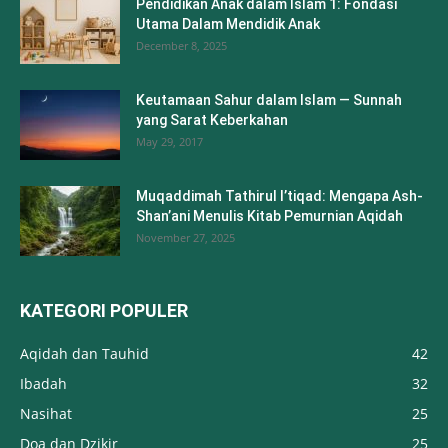
Pendidikan Anak dalam Islam 1: Fondasi
Utama Dalam Mendidik Anak
December 8, 2025
Keutamaan Sahur dalam Islam — Sunnah
yang Sarat Keberkahan
May 29, 2017
Muqaddimah Tathirul I’tiqad: Mengapa Ash-
Shan’ani Menulis Kitab Pemurnian Aqidah
November 27, 2025
KATEGORI POPULER
Aqidah dan Tauhid
42
Ibadah
32
Nasihat
25
Doa dan Dzikir
25