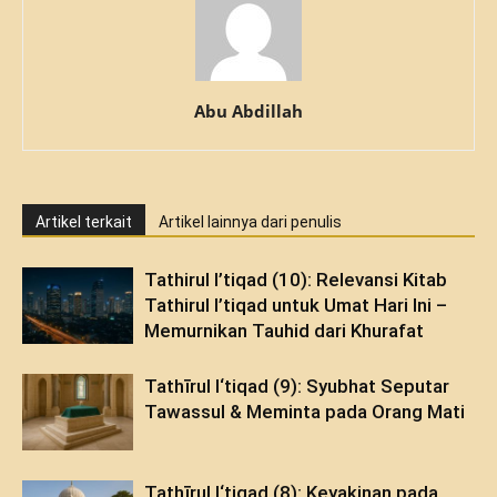
Abu Abdillah
Artikel terkait
Artikel lainnya dari penulis
Tathirul I’tiqad (10): Relevansi Kitab
Tathirul I’tiqad untuk Umat Hari Ini –
Memurnikan Tauhid dari Khurafat
Tathīrul I‘tiqad (9): Syubhat Seputar
Tawassul & Meminta pada Orang Mati
Tathīrul I‘tiqad (8): Keyakinan pada