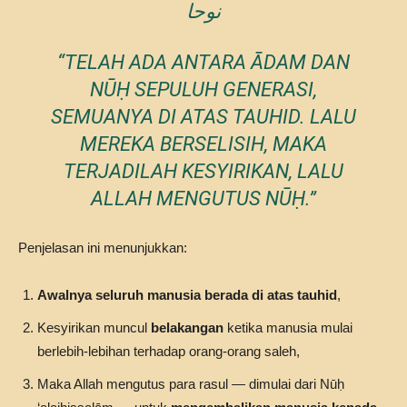
نوحا
“TELAH ADA ANTARA ĀDAM DAN
NŪḤ SEPULUH GENERASI,
SEMUANYA DI ATAS TAUHID. LALU
MEREKA BERSELISIH, MAKA
TERJADILAH KESYIRIKAN, LALU
ALLAH MENGUTUS NŪḤ.”
Penjelasan ini menunjukkan:
Awalnya seluruh manusia berada di atas tauhid
,
Kesyirikan muncul
belakangan
ketika manusia mulai
berlebih-lebihan terhadap orang-orang saleh,
Maka Allah mengutus para rasul — dimulai dari Nūḥ