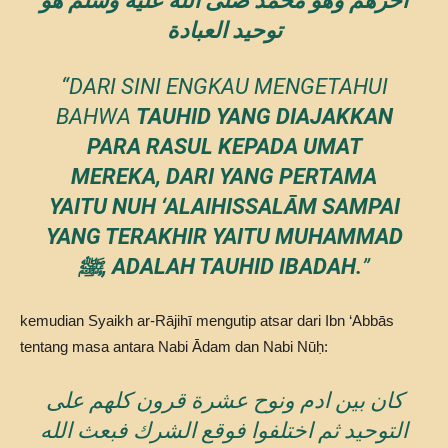
اخرهم وهو محمد صلى الله عليه وسلم هو
توحيد العبادة
“DARI SINI ENGKAU MENGETAHUI
BAHWA
TAUHID YANG DIAJAKKAN
PARA RASUL KEPADA UMAT
MEREKA, DARI YANG PERTAMA
YAITU NUH ‘ALAIHISSALĀM SAMPAI
YANG TERAKHIR YAITU MUHAMMAD
ﷺ, ADALAH TAUHID IBADAH.
”
kemudian Syaikh ar-Rājihī mengutip atsar dari Ibn ‘Abbās
tentang masa antara Nabi Ādam dan Nabi Nūḥ:
كان بين ادم ونوح عشرة قرون كلهم على
التوحيد ثم اختلفوا فوقع الشرك فبعث الله