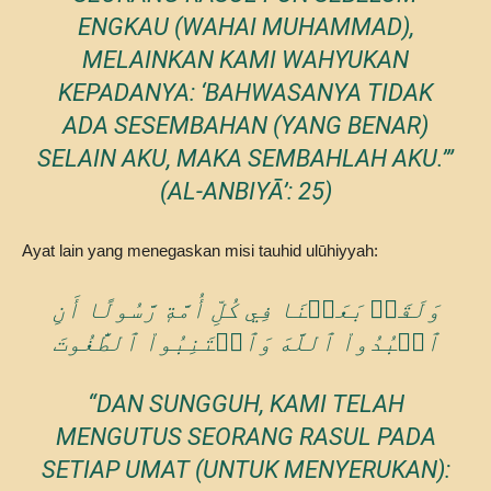
ENGKAU (WAHAI MUHAMMAD),
MELAINKAN KAMI WAHYUKAN
KEPADANYA:
‘BAHWASANYA TIDAK
ADA SESEMBAHAN (YANG BENAR)
SELAIN AKU, MAKA SEMBAHLAH AKU.’
”
(AL-ANBIYĀ’: 25)
Ayat lain yang menegaskan misi tauhid ulūhiyyah:
وَلَقَدۡ بَعَثۡنَا فِي كُلِّ أُمَّةٖ رَّسُولًا أَنِ
ٱعۡبُدُواْ ٱللَّهَ وَٱجۡتَنِبُواْ ٱلطَّٰغُوتَ
“DAN SUNGGUH, KAMI TELAH
MENGUTUS SEORANG RASUL PADA
SETIAP UMAT (UNTUK MENYERUKAN):