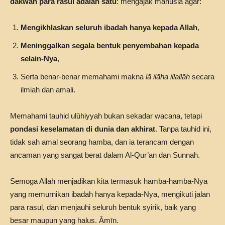
dakwah para rasul adalah satu
: mengajak manusia agar:
Mengikhlaskan seluruh ibadah hanya kepada Allah
,
Meninggalkan segala bentuk penyembahan kepada
selain-Nya
,
Serta benar-benar memahami makna
lā ilāha illallāh
secara
ilmiah dan amali.
Memahami tauhid ulūhiyyah bukan sekadar wacana, tetapi
pondasi keselamatan di dunia dan akhirat
. Tanpa tauhid ini,
tidak sah amal seorang hamba, dan ia terancam dengan
ancaman yang sangat berat dalam Al-Qur’an dan Sunnah.
Semoga Allah menjadikan kita termasuk hamba-hamba-Nya
yang memurnikan ibadah hanya kepada-Nya, mengikuti jalan
para rasul, dan menjauhi seluruh bentuk syirik, baik yang
besar maupun yang halus. Āmīn.