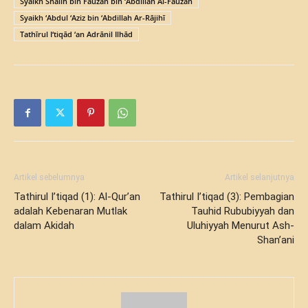
Syaikh Shalih bin Fauzan bin ‘Abdillah Al-Fauzan
Syaikh ‘Abdul ‘Aziz bin ‘Abdillah Ar-Rājihī
Tathīrul I‘tiqād ‘an Adrānil Ilhād
Artikel sebelumnya
Artikel selanjutnya
Tathirul I’tiqad (1): Al-Qur’an
Tathirul I’tiqad (3): Pembagian
adalah Kebenaran Mutlak
Tauhid Rububiyyah dan
dalam Akidah
Uluhiyyah Menurut Ash-
Shan’ani