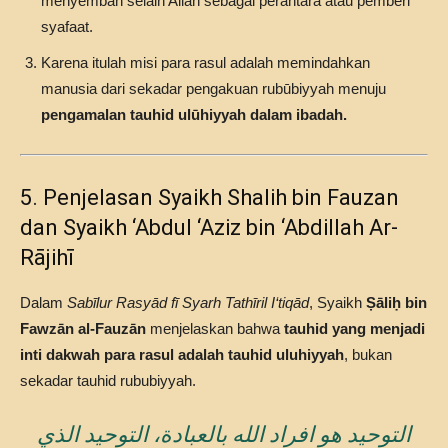
menyembah selain Allah sebagai perantara atau pemberi
syafaat.
Karena itulah misi para rasul adalah memindahkan
manusia dari sekadar pengakuan rubūbiyyah menuju
pengamalan tauhid ulūhiyyah dalam ibadah.
5. Penjelasan Syaikh Shalih bin Fauzan
dan Syaikh ‘Abdul ‘Aziz bin ‘Abdillah Ar-
Rājihī
Dalam
Sabīlur Rasyād fī Syarh Tathīril I‘tiqād
, Syaikh
Ṣāliḥ bin
Fawzān al-Fauzān
menjelaskan bahwa
tauhid yang menjadi
inti dakwah para rasul adalah tauhid uluhiyyah
, bukan
sekadar tauhid rububiyyah.
التوحيد هو افراد الله بالعبادة، التوحيد الذي