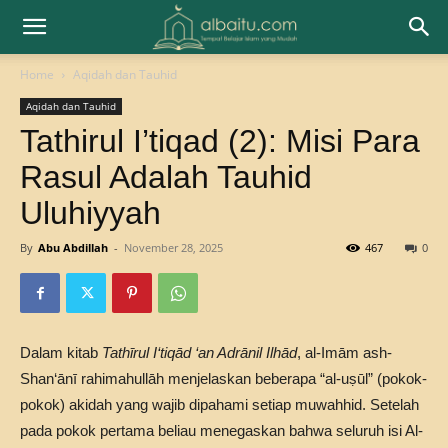
Home
Aqidah dan Tauhid
Aqidah dan Tauhid
Tathirul I’tiqad (2): Misi Para
Rasul Adalah Tauhid
Uluhiyyah
By
Abu Abdillah
-
November 28, 2025
467
0
Dalam kitab
Tathīrul I‘tiqād ‘an Adrānil Ilhād
, al-Imām ash-
Shan‘ānī rahimahullāh menjelaskan beberapa “al-uṣūl” (pokok-
pokok) akidah yang wajib dipahami setiap muwahhid. Setelah
pada pokok pertama beliau menegaskan bahwa seluruh isi Al-