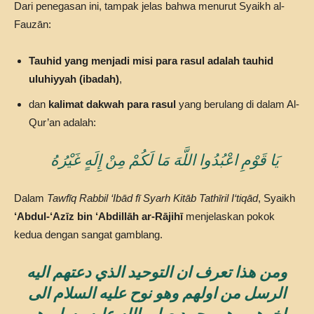
Dari penegasan ini, tampak jelas bahwa menurut Syaikh al-
Fauzān:
Tauhid yang menjadi misi para rasul adalah tauhid
uluhiyyah (ibadah)
,
dan
kalimat dakwah para rasul
yang berulang di dalam Al-
Qur’an adalah:
يَا قَوْمِ اعْبُدُوا اللَّهَ مَا لَكُمْ مِنْ إِلَهٍ غَيْرُهُ
Dalam
Tawfīq Rabbil ‘Ibād fī Syarh Kitāb Tathīril I‘tiqād
, Syaikh
‘Abdul-‘Azīz bin ‘Abdillāh ar-Rājihī
menjelaskan pokok
kedua dengan sangat gamblang.
ومن هذا تعرف ان التوحيد الذي دعتهم اليه
الرسل من اولهم وهو نوح عليه السلام الى