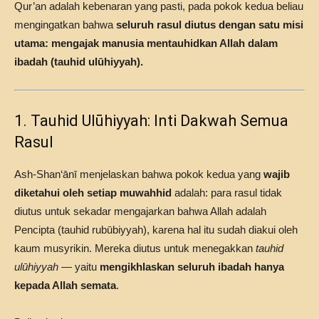
Qur’an adalah kebenaran yang pasti, pada pokok kedua beliau
mengingatkan bahwa
seluruh rasul diutus dengan satu misi
utama: mengajak manusia mentauhidkan Allah dalam
ibadah (tauhid ulūhiyyah).
1. Tauhid Ulūhiyyah: Inti Dakwah Semua
Rasul
Ash-Shan‘ānī menjelaskan bahwa pokok kedua yang
wajib
diketahui oleh setiap muwahhid
adalah: para rasul tidak
diutus untuk sekadar mengajarkan bahwa Allah adalah
Pencipta (tauhid rubūbiyyah), karena hal itu sudah diakui oleh
kaum musyrikin. Mereka diutus untuk menegakkan
tauhid
ulūhiyyah
— yaitu
mengikhlaskan seluruh ibadah hanya
kepada Allah semata
.