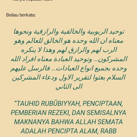
Beliau berkata:
توحيد الربوبية والخالقية والرازقية ونحوها
معناه ان الله وحده هو الخالق للعالم وهو
الرب لهم والرازق لهم وهذا لا ينكره
المشركون… وتوحيد العبادة معناه افراد الله
وحده بجميع انواع العبادات… فالرسل عليهم
السلام بعثوا لتقرير الاول ودعاء المشركين
الى الثاني
“TAUHID RUBŪBIYYAH, PENCIPTAAN,
PEMBERIAN REZEKI, DAN SEMISALNYA
MAKNANYA BAHWA ALLAH SEMATA
ADALAH PENCIPTA ALAM, RABB