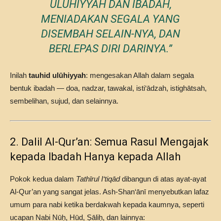
ULŪHIYYAH DAN IBADAH,
MENIADAKAN SEGALA YANG
DISEMBAH SELAIN-NYA, DAN
BERLEPAS DIRI DARINYA.”
Inilah
tauhid ulūhiyyah
: mengesakan Allah dalam segala
bentuk ibadah — doa, nadzar, tawakal, isti‘ādzah, istighātsah,
sembelihan, sujud, dan selainnya.
2. Dalil Al-Qur’an: Semua Rasul Mengajak
kepada Ibadah Hanya kepada Allah
Pokok kedua dalam
Tathīrul I‘tiqād
dibangun di atas ayat-ayat
Al-Qur’an yang sangat jelas. Ash-Shan‘ānī menyebutkan lafaz
umum para nabi ketika berdakwah kepada kaumnya, seperti
ucapan Nabi Nūḥ, Hūd, Ṣāliḥ, dan lainnya: