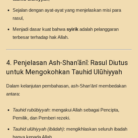
Sejalan dengan ayat-ayat yang menjelaskan misi para
rasul,
Menjadi dasar kuat bahwa
syirik
adalah pelanggaran
terbesar terhadap hak Allah.
4. Penjelasan Ash-Shan‘ānī: Rasul Diutus
untuk Mengokohkan Tauhid Ulūhiyyah
Dalam kelanjutan pembahasan, ash-Shan‘ānī membedakan
antara:
Tauhid rubūbiyyah
: mengakui Allah sebagai Pencipta,
Pemilik, dan Pemberi rezeki.
Tauhid ulūhiyyah (ibādah)
: mengikhlaskan seluruh ibadah
hanya kepada Allah.