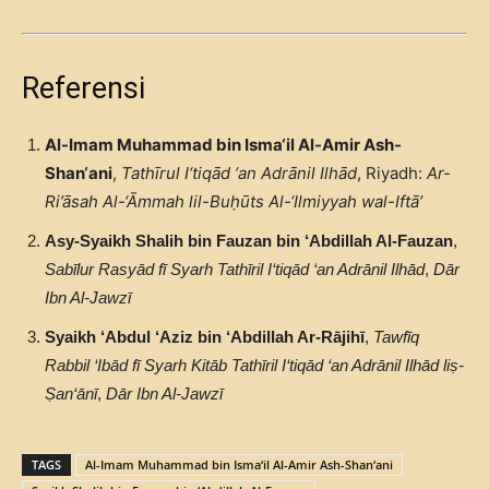
Referensi
Al-Imam Muhammad bin Isma‘il Al-Amir Ash-
Shan‘ani
,
Tathīrul I‘tiqād ‘an Adrānil Ilhād
, Riyadh:
Ar-
Ri’āsah Al-‘Āmmah lil-Buḥūts Al-‘Ilmiyyah wal-Iftā’
Asy-Syaikh Shalih bin Fauzan bin ‘Abdillah Al-Fauzan
,
Sabīlur Rasyād fī Syarh Tathīril I‘tiqād ‘an Adrānil Ilhād
,
Dār
Ibn Al-Jawzī
Syaikh ‘Abdul ‘Aziz bin ‘Abdillah Ar-Rājihī
,
Tawfīq
Rabbil ‘Ibād fī Syarh Kitāb Tathīril I‘tiqād ‘an Adrānil Ilhād liṣ-
Ṣan‘ānī
,
Dār Ibn Al-Jawzī
TAGS
Al-Imam Muhammad bin Isma‘il Al-Amir Ash-Shan‘ani