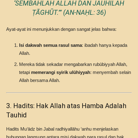
‘SEMBAHLAH ALLAH DAN JAUHILAH
ṬĀGHŪT.’
” (AN-NAḤL: 36)
Ayat-ayat ini menunjukkan dengan sangat jelas bahwa:
Isi dakwah semua rasul sama
: ibadah hanya kepada
Allah.
Mereka tidak sekadar mengabarkan rubūbiyyah Allah,
tetapi
memerangi syirik ulūhiyyah
: menyembah selain
Allah bersama Allah.
3. Hadits: Hak Allah atas Hamba Adalah
Tauhid
Hadits Mu‘ādz bin Jabal radhiyallāhu ‘anhu menjelaskan
hubungan langsung antara misi dakwah para rasul dan hak