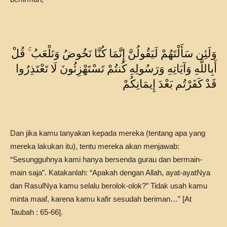
وَلَئِن سَأَلْتَهُمْ لَيَقُولُنَّ إِنَّمَا كُنَّا نَخُوضُ وَنَلْعَبُ ۚ قُلْ
أَبِاللَّهِ وَآيَاتِهِ وَرَسُولِهِ كُنتُمْ تَسْتَهْزِئُونَ لَا تَعْتَذِرُوا
قَدْ كَفَرْتُم بَعْدَ إِيمَانِكُمْ
Dan jika kamu tanyakan kepada mereka (tentang apa yang
mereka lakukan itu), tentu mereka akan menjawab:
“Sesungguhnya kami hanya bersenda gurau dan bermain-
main saja”. Katakanlah: “Apakah dengan Allah, ayat-ayatNya
dan RasulNya kamu selalu berolok-olok?” Tidak usah kamu
minta maaf, karena kamu kafir sesudah beriman…” [At
Taubah : 65-66].