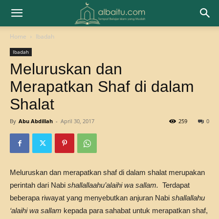
Home
Ibadah
Ibadah
Meluruskan dan
Merapatkan Shaf di dalam
Shalat
By
Abu Abdillah
-
April 30, 2017
259
0
Meluruskan dan merapatkan shaf di dalam shalat merupakan
perintah dari Nabi
shallallaahu’alaihi wa sallam.
Terdapat
beberapa riwayat yang menyebutkan anjuran Nabi
shallallahu
‘alaihi wa sallam
kepada para sahabat untuk merapatkan shaf,