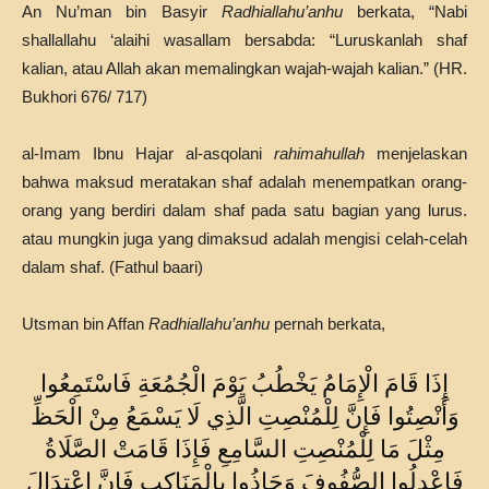
An Nu’man bin Basyir
Radhiallahu’anhu
berkata, “Nabi
shallallahu ‘alaihi wasallam bersabda: “Luruskanlah shaf
kalian, atau Allah akan memalingkan wajah-wajah kalian.” (HR.
Bukhori 676/ 717)
al-Imam Ibnu Hajar al-asqolani
rahimahullah
menjelaskan
bahwa maksud meratakan shaf adalah menempatkan orang-
orang yang berdiri dalam shaf pada satu bagian yang lurus.
atau mungkin juga yang dimaksud adalah mengisi celah-celah
dalam shaf. (Fathul baari)
Utsman bin Affan
Radhiallahu’anhu
pernah berkata,
إِذَا قَامَ الْإِمَامُ يَخْطُبُ يَوْمَ الْجُمُعَةِ فَاسْتَمِعُوا
وَأَنْصِتُوا فَإِنَّ لِلْمُنْصِتِ الَّذِي لَا يَسْمَعُ مِنْ الْحَظِّ
مِثْلَ مَا لِلْمُنْصِتِ السَّامِعِ فَإِذَا قَامَتْ الصَّلَاةُ
فَاعْدِلُوا الصُّفُوفَ وَحَاذُوا بِالْمَنَاكِبِ فَإِنَّ اعْتِدَالَ