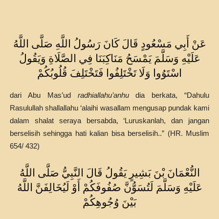
عَنْ أَبِي مَسْعُودٍ قَالَ كَانَ رَسُولُ اللَّهِ صَلَّى اللَّهُ
عَلَيْهِ وَسَلَّمَ يَمْسَحُ مَنَاكِبَنَا فِي الصَّلَاةِ وَيَقُولُ
اسْتَوُوا وَلَا تَخْتَلِفُوا فَتَخْتَلِفَ قُلُوبُكُمْ
dari Abu Mas’ud
radhiallahu’anhu
dia berkata, “Dahulu
Rasulullah shallallahu ‘alaihi wasallam mengusap pundak kami
dalam shalat seraya bersabda, ‘Luruskanlah, dan jangan
berselisih sehingga hati kalian bisa berselisih..” (HR. Muslim
654/ 432)
النُّعْمَانَ بْنَ بَشِيرٍ يَقُولُ قَالَ النَّبِيُّ صَلَّى اللَّهُ
عَلَيْهِ وَسَلَّمَ لَتُسَوُّنَّ صُفُوفَكُمْ أَوْ لَيُخَالِفَنَّ اللَّهُ
بَيْنَ وُجُوهِكُمْ