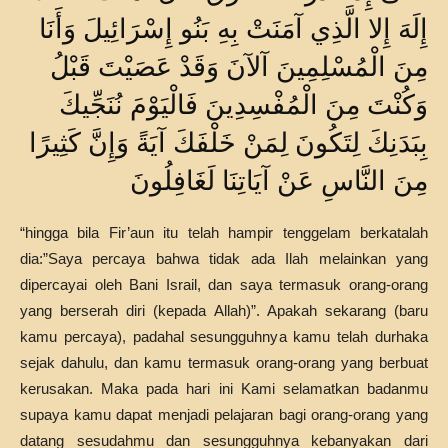
إِلَهَ إِلا الَّذِي آمَنَتْ بِهِ بَنُو إِسْرَائِيلَ وَأَنَا
مِنَ الْمُسْلِمِينَ آلآنَ وَقَدْ عَصَيْتَ قَبْلُ
وَكُنْتَ مِنَ الْمُفْسِدِينَ فَالْيَوْمَ نُنَجِّيكَ
بِبَدَنِكَ لِتَكُونَ لِمَنْ خَلْفَكَ آيَةً وَإِنَّ كَثِيرًا
مِنَ النَّاسِ عَنْ آيَاتِنَا لَغَافِلُونَ
“hingga bila Fir’aun itu telah hampir tenggelam berkatalah
dia:”Saya percaya bahwa tidak ada Ilah melainkan yang
dipercayai oleh Bani Israil, dan saya termasuk orang-orang
yang berserah diri (kepada Allah)”. Apakah sekarang (baru
kamu percaya), padahal sesungguhnya kamu telah durhaka
sejak dahulu, dan kamu termasuk orang-orang yang berbuat
kerusakan. Maka pada hari ini Kami selamatkan badanmu
supaya kamu dapat menjadi pelajaran bagi orang-orang yang
datang sesudahmu dan sesungguhnya kebanyakan dari