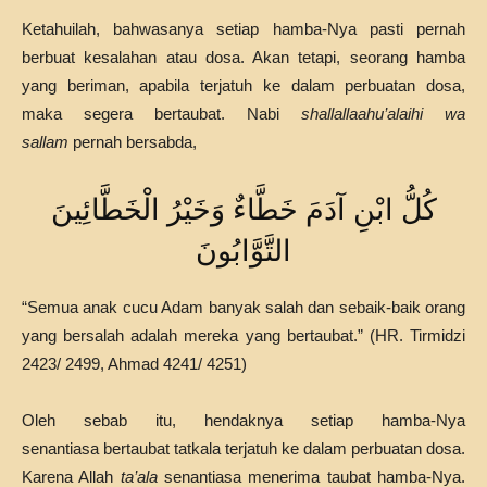
Ketahuilah, bahwasanya setiap hamba-Nya pasti pernah
berbuat kesalahan atau dosa. Akan tetapi, seorang hamba
yang beriman, apabila terjatuh ke dalam perbuatan dosa,
maka segera bertaubat. Nabi
shallallaahu’alaihi wa
sallam
pernah bersabda,
كُلُّ ابْنِ آدَمَ خَطَّاءٌ وَخَيْرُ الْخَطَّائِينَ
التَّوَّابُونَ
“Semua anak cucu Adam banyak salah dan sebaik-baik orang
yang bersalah adalah mereka yang bertaubat.” (HR. Tirmidzi
2423/ 2499, Ahmad 4241/ 4251)
Oleh sebab itu, hendaknya setiap hamba-Nya
senantiasa bertaubat tatkala terjatuh ke dalam perbuatan dosa.
Karena Allah
ta’ala
senantiasa menerima taubat hamba-Nya.