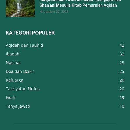
Shan’ani Menulis Kitab Pemurnian Aqidah
November 27, 2025
KATEGORI POPULER
Aqidah dan Tauhid
42
Ibadah
32
Nasihat
25
Doa dan Dzikir
25
Keluarga
20
Tazkiyatun Nufus
20
Fiqih
19
Tanya Jawab
10