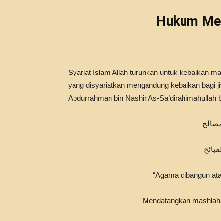
Hukum Mem
Syariat Islam Allah turunkan untuk kebaikan m
yang disyariatkan mengandung kebaikan bagi ji
Abdurrahman bin Nashir As-Sa’dirahimahullah b
مصالح
قبائح
“Agama dibangun ata
Mendatangkan mashlaha