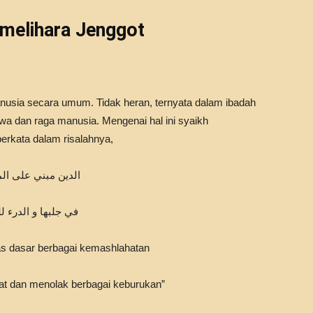
elihara Jenggot
anusia secara umum. Tidak heran, ternyata dalam ibadah
wa dan raga manusia. Mengenai hal ini syaikh
erkata dalam risalahnya,
الدين مبني على ال
في جلبها و الدرء لل
s dasar berbagai kemashlahatan
t dan menolak berbagai keburukan”