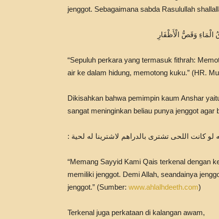
jenggot. Sebagaimana sabda Rasulullah shallalla
 الْمَاءِ وَقَصُّ الْأَظْفَارِ
“Sepuluh perkara yang termasuk fithrah: Mem
air ke dalam hidung, memotong kuku.” (HR. Mu
Dikisahkan bahwa pemimpin kaum Anshar yaitu
sangat meninginkan beliau punya jenggot agar b
“Memang Sayyid Kami Qais terkenal dengan ke
memiliki jenggot. Demi Allah, seandainya jenggo
jenggot.” (Sumber:
www.ahlalhdeeth.com
)
Terkenal juga perkataan di kalangan awam,