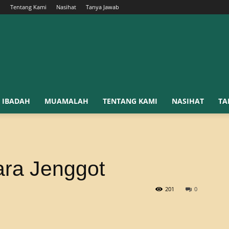
h
Tentang Kami
Nasihat
Tanya Jawab
IBADAH
MUAMALAH
TENTANG KAMI
NASIHAT
TA
ra Jenggot
201
0