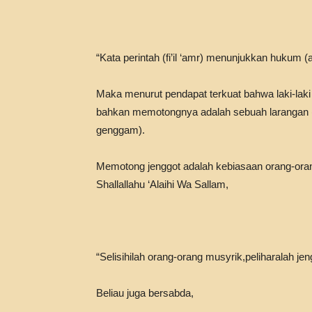
“Kata perintah (fi’il ‘amr) menunjukkan hukum (
Maka menurut pendapat terkuat bahwa laki-lak
bahkan memotongnya adalah sebuah larangan (a
genggam).
Memotong jenggot adalah kebiasaan orang-ora
Shallallahu ‘Alaihi Wa Sallam,
“Selisihilah orang-orang musyrik,peliharalah j
Beliau juga bersabda,