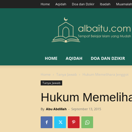
Home
Aqidah
Doa dan Dzikir
Ibadah
Muamala
Albaitu
HOME
AQIDAH
DOA DAN DZIKIR
Home
Tanya Jawab
Hukum Memelihara Jenggot
Tanya Jawab
Hukum Memeliha
By
Abu Abdillah
-
September 13, 2015