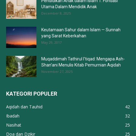
Pendidikan Anak dalam Islam 1: Fondasi
Utama Dalam Mendidik Anak
December 8, 2025
Keutamaan Sahur dalam Islam — Sunnah
yang Sarat Keberkahan
May 29, 2017
Muqaddimah Tathirul I’tiqad: Mengapa Ash-
Shan’ani Menulis Kitab Pemurnian Aqidah
November 27, 2025
KATEGORI POPULER
Aqidah dan Tauhid
42
Ibadah
32
Nasihat
25
Doa dan Dzikir
25