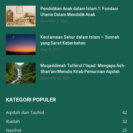
Pendidikan Anak dalam Islam 1: Fondasi
Utama Dalam Mendidik Anak
December 8, 2025
Keutamaan Sahur dalam Islam — Sunnah
yang Sarat Keberkahan
May 29, 2017
Muqaddimah Tathirul I’tiqad: Mengapa Ash-
Shan’ani Menulis Kitab Pemurnian Aqidah
November 27, 2025
KATEGORI POPULER
Aqidah dan Tauhid
42
Ibadah
32
Nasihat
25