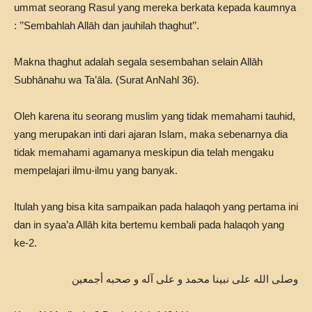
ummat seorang Rasul yang mereka berkata kepada kaumnya
: ’’Sembahlah Allāh dan jauhilah thaghut’’.
Makna thaghut adalah segala sesembahan selain Allāh
Subhānahu wa Ta’āla. (Surat AnNahl 36).
Oleh karena itu seorang muslim yang tidak memahami tauhid,
yang merupakan inti dari ajaran Islam, maka sebenarnya dia
tidak memahami agamanya meskipun dia telah mengaku
mempelajari ilmu-ilmu yang banyak.
Itulah yang bisa kita sampaikan pada halaqoh yang pertama ini
dan in syaa’a Allāh kita bertemu kembali pada halaqoh yang
ke-2.
وصلى الله على نبينا محمد و على آله و صحبه أجمعين