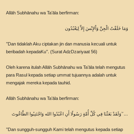
Allāh Subhānahu wa Ta’āla berfirman:
ﻭَﻣَﺎ ﺧَﻠَﻘْﺖُ ﺍﻟْﺠِﻦَّ ﻭَﺍْﻹِﻧْﺲَ ﺇِﻻَّ ﻟِﻴَﻌْﺒُﺪُﻭﻥ
’’Dan tidaklah Aku ciptakan jin dan manusia kecuali untuk
beribadah kepadaKu’’. (Surat AdzDzariyaat 56)
Oleh karena itulah Allāh Subhānahu wa Ta’āla telah mengutus
para Rasul kepada setiap ummat tujuannya adalah untuk
mengajak mereka kepada tauhid.
Allāh Subhānahu wa Ta’āla berfirman:
ﻭَﻟَﻘَﺪْ ﺑَﻌَﺜْﻨَﺎ ﻓِﻲ ﻛُﻞِّ ﺃُﻣَّﺔٍ ﺭَﺳُﻮﻟًﺎ ﺃَﻥِ ﺍﻋْﺒُﺪُﻭﺍ الله ﻭَﺍﺟْﺘَﻨِﺒُﻮﺍ ﺍﻟﻄَّﺎﻏُﻮﺕَ ۖ …
’’Dan sungguh-sungguh Kami telah mengutus kepada setiap