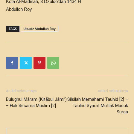
Kota Al-Madinah, 3 Dzulqo’dah 1434 H
Abdulloh Roy
TAGS
Ustadz Abdullah Roy
Artikel sebelumnya
Artikel selanjutnya
Bulughul Māram (Kitābul Jāmi’)
Silsilah Memahami Tauhid [2] –
– Hak Sesama Muslim [2]
Tauhid Syarat Mutlak Masuk
Surga