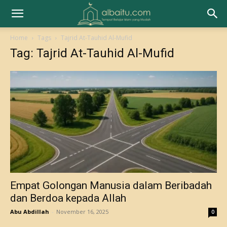
Home
Tags
Tajrid At-Tauhid Al-Mufid
Tag: Tajrid At-Tauhid Al-Mufid
Empat Golongan Manusia dalam Beribadah
dan Berdoa kepada Allah
Abu Abdillah
-
November 16, 2025
0