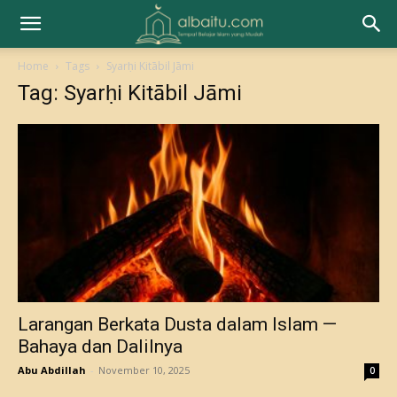
Home
Tags
Syarḥi Kitābil Jāmi
Tag: Syarḥi Kitābil Jāmi
Larangan Berkata Dusta dalam Islam —
Bahaya dan Dalilnya
Abu Abdillah
-
November 10, 2025
0