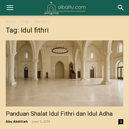
Home
Tags
Idul fithri
Tag: Idul fithri
Panduan Shalat Idul Fithri dan Idul Adha
Abu Abdillah
-
June 5, 2019
0