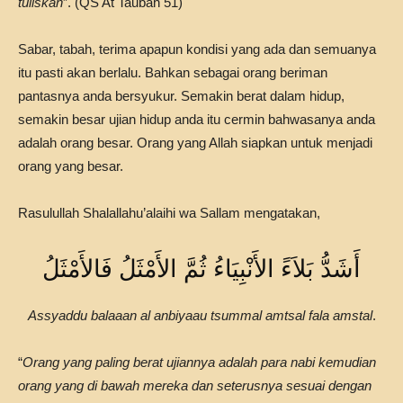
tuliskan
”. (QS At Taubah 51)
Sabar, tabah, terima apapun kondisi yang ada dan semuanya
itu pasti akan berlalu. Bahkan sebagai orang beriman
pantasnya anda bersyukur. Semakin berat dalam hidup,
semakin besar ujian hidup anda itu cermin bahwasanya anda
adalah orang besar. Orang yang Allah siapkan untuk menjadi
orang yang besar.
Rasulullah Shalallahu’alaihi wa Sallam mengatakan,
أَشَدُّ بَلاَءً الأَنْبِيَاءُ ثُمَّ الأَمْثَلُ فَالأَمْثَلُ
Assyaddu balaaan al anbiyaau tsummal amtsal fala amstal
.
“
Orang yang paling berat ujiannya adalah para nabi kemudian
orang yang di bawah mereka dan seterusnya sesuai dengan