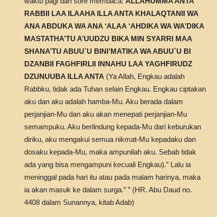
waktu pagi dan sore membaca:
ALLAHUMMA ANTA
RABBII LAA ILAAHA ILLA ANTA KHALAQTANII WA
ANA ABDUKA WA ANA ‘ALAA ‘AHDIKA WA WA’DIKA
MASTATHA’TU A’UUDZU BIKA MIN SYARRI MAA
SHANA’TU ABUU`U BINI’MATIKA WA ABUU`U BI
DZANBII FAGHFIRLII INNAHU LAA YAGHFIRUDZ
DZUNUUBA ILLA ANTA
(Ya Allah, Engkau adalah
Rabbku, tidak ada Tuhan selain Engkau. Engkau ciptakan
aku dan aku adalah hamba-Mu. Aku berada dalam
perjanjian-Mu dan aku akan menepati perjanjian-Mu
semampuku. Aku berlindung kepada-Mu dari keburukan
diriku, aku mengakui semua nikmat-Mu kepadaku dan
dosaku kepada-Mu, maka ampunilah aku. Sebab tidak
ada yang bisa mengampuni kecuali Engkau).” Lalu ia
meninggal pada hari itu atau pada malam harinya, maka
ia akan masuk ke dalam surga.” ” (HR. Abu Daud no.
4408 dalam Sunannya, kitab Adab)