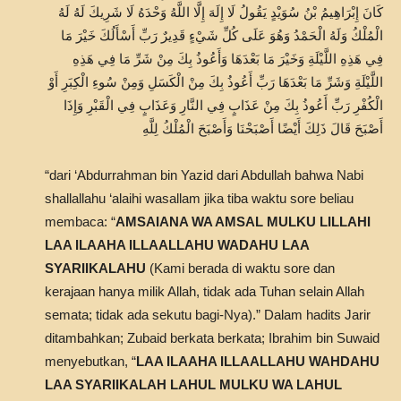
كَانَ إِبْرَاهِيمُ بْنُ سُوَيْدٍ يَقُولُ لَا إِلَهَ إِلَّا اللَّهُ وَحْدَهُ لَا شَرِيكَ لَهُ لَهُ
الْمُلْكُ وَلَهُ الْحَمْدُ وَهُوَ عَلَى كُلِّ شَيْءٍ قَدِيرٌ رَبِّ أَسْأَلُكَ خَيْرَ مَا
فِي هَذِهِ اللَّيْلَةِ وَخَيْرَ مَا بَعْدَهَا وَأَعُوذُ بِكَ مِنْ شَرِّ مَا فِي هَذِهِ
اللَّيْلَةِ وَشَرِّ مَا بَعْدَهَا رَبِّ أَعُوذُ بِكَ مِنْ الْكَسَلِ وَمِنْ سُوءِ الْكِبَرِ أَوْ
الْكُفْرِ رَبِّ أَعُوذُ بِكَ مِنْ عَذَابٍ فِي النَّارِ وَعَذَابٍ فِي الْقَبْرِ وَإِذَا
أَصْبَحَ قَالَ ذَلِكَ أَيْضًا أَصْبَحْنَا وَأَصْبَحَ الْمُلْكُ لِلَّهِ
“dari ‘Abdurrahman bin Yazid dari Abdullah bahwa Nabi
shallallahu ‘alaihi wasallam jika tiba waktu sore beliau
membaca: “
AMSAIANA WA AMSAL MULKU LILLAHI
LAA ILAAHA ILLAALLAHU WADAHU LAA
SYARIIKALAHU
(Kami berada di waktu sore dan
kerajaan hanya milik Allah, tidak ada Tuhan selain Allah
semata; tidak ada sekutu bagi-Nya).” Dalam hadits Jarir
ditambahkan; Zubaid berkata berkata; Ibrahim bin Suwaid
menyebutkan, “
LAA ILAAHA ILLAALLAHU WAHDAHU
LAA SYARIIKALAH LAHUL MULKU WA LAHUL