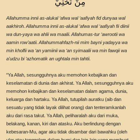
مِنْ تَحْتِيْ
Allahumma innii as-alukal ‘afwa wal ‘aafiyah fid dunyaa wal
aakhiroh. Allahumma innii as-alukal ‘afwa wal ‘aafiyah fii diinii
wa dun-yaya wa ahlii wa maalii. Allahumas-tur ‘awrootii wa
aamin row’aatii. Allahummahfazh-nii mim bayni yadayya wa
min kholfii wa ‘an yamiinii wa ‘an syimaalii wa min fawqii wa
a’udzu bi ‘azhomatik an ughtala min tahtii.
“Ya Allah, sesungguhnya aku memohon kebajikan dan
keselamatan di dunia dan akhirat. Ya Allah, sesungguhnya aku
memohon kebajikan dan keselamatan dalam agama, dunia,
keluarga dan hartaku. Ya Allah, tutupilah auratku (aib dan
sesuatu yang tidak layak dilihat orang) dan tenteramkanlah
aku dari rasa takut. Ya Allah, peliharalah aku dari muka,
belakang, kanan, kiri dan atasku. Aku berlindung dengan
kebesaran-Mu, agar aku tidak disambar dari bawahku (oleh
ular atau tenggelam dalam bumi dan lain-lain yang membuat