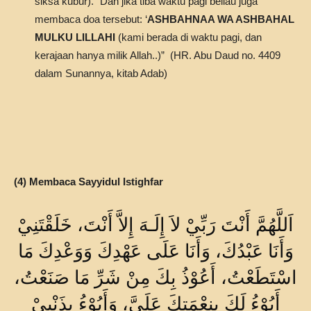
siksa kubur).” Dan jika tiba waktu pagi beliau juga
membaca doa tersebut: ‘
ASHBAHNAA WA ASHBAHAL
MULKU LILLAHI
(kami berada di waktu pagi, dan
kerajaan hanya milik Allah..)” (HR. Abu Daud no. 4409
dalam Sunannya, kitab Adab)
(4) Membaca Sayyidul Istighfar
اَللَّهُمَّ أَنْتَ رَبِّيْ لاَ إِلَـهَ إِلاَّ أَنْتَ، خَلَقْتَنِيْ
وَأَنَا عَبْدُكَ، وَأَنَا عَلَى عَهْدِكَ وَوَعْدِكَ مَا
اسْتَطَعْتُ، أَعُوْذُ بِكَ مِنْ شَرِّ مَا صَنَعْتُ،
أَبُوْءُ لَكَ بِنِعْمَتِكَ عَلَيَّ، وَأَبُوْءُ بِذَنْبِيْ