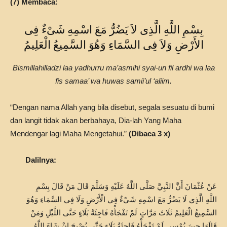
(7) Membaca:
بِسْمِ اللَّهِ الَّذِى لاَ يَضُرُّ مَعَ اسْمِهِ شَىْءٌ فِى
الأَرْضِ وَلاَ فِى السَّمَاءِ وَهُوَ السَّمِيعُ الْعَلِيمُ
Bismillahilladzi laa yadhurru ma’asmihi syai-un fil ardhi wa laa
fis samaa’ wa huwas samii’ul ‘aliim.
“Dengan nama Allah yang bila disebut, segala sesuatu di bumi
dan langit tidak akan berbahaya, Dia-lah Yang Maha
Mendengar lagi Maha Mengetahui.”
(Dibaca 3 x)
Dalilnya:
عَنْ عُثْمَانَ أَنَّ النَّبِيَّ صَلَّى اللَّهُ عَلَيْهِ وَسَلَّمَ قَالَ مَنْ قَالَ بِسْمِ
اللَّهِ الَّذِي لَا يَضُرُّ مَعَ اسْمِهِ شَيْءٌ فِي الْأَرْضِ وَلَا فِي السَّمَاءِ وَهُوَ
السَّمِيعُ الْعَلِيمُ ثَلَاثَ مَرَّاتٍ لَمْ تَفْجَأْهُ فَاجِئَةُ بَلَاءٍ حَتَّى اللَّيْلِ وَمَنْ
قَالَهَا حِينَ يُمْسِي لَمْ تَفْجَأْهُ فَاجِئَةُ بَلَاءٍ حَتَّى يُصْبِحَ إِنْ شَاءَ اللَّهُ