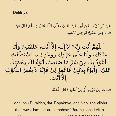
Dalilnya:
عَنْ ابْنِ بُرَيْدَةَ عَنْ أَبِيهِ عَنْ النَّبِيِّ صَلَّى اللَّهُ عَلَيْهِ وَسَلَّمَ قَالَ مَنْ
قَالَ حِينَ يُصْبِحُ أَوْ حِينَ يُمْسِي
اَللَّهُمَّ أَنْتَ رَبِّيْ لاَ إِلَـهَ إِلاَّ أَنْتَ، خَلَقْتَنِيْ وَأَنَا
عَبْدُكَ، وَأَنَا عَلَى عَهْدِكَ وَوَعْدِكَ مَا اسْتَطَعْتُ،
أَعُوْذُ بِكَ مِنْ شَرِّ مَا صَنَعْتُ، أَبُوْءُ لَكَ بِنِعْمَتِكَ
عَلَيَّ، وَأَبُوْءُ بِذَنْبِيْ فَاغْفِرْ لِيْ فَإِنَّهُ لاَ يَغْفِرُ الذُّنُوْبَ
إِلاَّ أَنْتَ.
فَمَاتَ مِنْ يَوْمِهِ أَوْ مِنْ لَيْلَتِهِ دَخَلَ الْجَنَّةَ
“dari Ibnu Buraidah, dari Bapaknya, dari Nabi shallallahu
‘alaihi wasallam, beliau bersabda: “Barangsiapa ketika