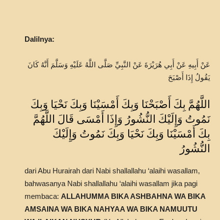
Dalilnya:
عَنْ أَبِيهِ عَنْ أَبِي هُرَيْرَةَ عَنْ النَّبِيِّ صَلَّى اللَّهُ عَلَيْهِ وَسَلَّمَ أَنَّهُ كَانَ
يَقُولُ إِذَا أَصْبَحَ
اللَّهُمَّ بِكَ أَصْبَحْنَا وَبِكَ أَمْسَيْنَا وَبِكَ نَحْيَا وَبِكَ
نَمُوتُ وَإِلَيْكَ النُّشُورُ وَإِذَا أَمْسَى قَالَ اللَّهُمَّ
بِكَ أَمْسَيْنَا وَبِكَ نَحْيَا وَبِكَ نَمُوتُ وَإِلَيْكَ
النُّشُورُ
dari Abu Hurairah dari Nabi shallallahu ‘alaihi wasallam,
bahwasanya Nabi shallallahu ‘alaihi wasallam jika pagi
membaca:
ALLAHUMMA BIKA ASHBAHNA WA BIKA
AMSAINA WA BIKA NAHYAA WA BIKA NAMUUTU