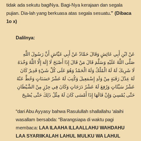
tidak ada sekutu bagiNya. Bagi-Nya kerajaan dan segala
pujian. Dia-lah yang berkuasa atas segala sesuatu
.” (Dibaca
1o x)
Dalilnya:
عَنْ ابْنِ أَبِي عَائِشٍ وَقَالَ حَمَّادٌ عَنْ أَبِي عَيَّاشٍ أَنَّ رَسُولَ اللَّهِ
صَلَّى اللَّهُ عَلَيْهِ وَسَلَّمَ قَالَ مَنْ قَالَ إِذَا أَصْبَحَ لَا إِلَهَ إِلَّا اللَّهُ وَحْدَهُ
لَا شَرِيكَ لَهُ لَهُ الْمُلْكُ وَلَهُ الْحَمْدُ وَهُوَ عَلَى كُلِّ شَيْءٍ قَدِيرٌ كَانَ
لَهُ عِدْلَ رَقَبَةٍ مِنْ وَلَدِ إِسْمَعِيلَ وَكُتِبَ لَهُ عَشْرُ حَسَنَاتٍ وَحُطَّ عَنْهُ
عَشْرُ سَيِّئَاتٍ وَرُفِعَ لَهُ عَشْرُ دَرَجَاتٍ وَكَانَ فِي حِرْزٍ مِنْ الشَّيْطَانِ
حَتَّى يُمْسِيَ وَإِنْ قَالَهَا إِذَا أَمْسَى كَانَ لَهُ مِثْلُ ذَلِكَ حَتَّى يُصْبِحَ
“dari Abu Ayyasy bahwa Rasulullah shallallahu ‘alaihi
wasallam bersabda: “Barangsiapa di waktu pagi
membaca:
LAA ILAAHA ILLAALLAHU WAHDAHU
LAA SYARIIKALAH LAHUL MULKU WA LAHUL