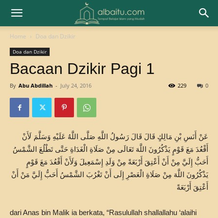
Home
Doa dan Dzikir
Doa dan Dzikir
Bacaan Dzikir Pagi 1
By
Abu Abdillah
-
July 24, 2016
229
0
عَنْ أَنَسِ بْنِ مَالِكٍ قَالَ قَالَ رَسُولُ اللَّهِ صَلَّى اللَّهُ عَلَيْهِ وَسَلَّمَ لَأَنْ
أَقْعُدَ مَعَ قَوْمٍ يَذْكُرُونَ اللَّهَ تَعَالَى مِنْ صَلَاةِ الْغَدَاةِ حَتَّى تَطْلُعَ الشَّمْسُ
أَحَبُّ إِلَيَّ مِنْ أَنْ أَعْتِقَ أَرْبَعَةً مِنْ وَلَدِ إِسْمَعِيلَ وَلَأَنْ أَقْعُدَ مَعَ قَوْمٍ
يَذْكُرُونَ اللَّهَ مِنْ صَلَاةِ الْعَصْرِ إِلَى أَنْ تَغْرُبَ الشَّمْسُ أَحَبُّ إِلَيَّ مَنْ أَنْ
أَعْتِقَ أَرْبَعَةً
dari Anas bin Malik ia berkata, “Rasulullah shallallahu ‘alaihi