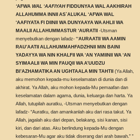
‘
AFWA
WAL ‘AAFIYAH
FIDDUNYAA WAL AAKHIRAH
ALLAHUMMA INNII AS`ALUKAL ‘AFWA WAL
‘AAFIYATA FI DIINII WA DUNYAAYA WA AHLII WA
MAALII ALLAHUMMASTUR ‘AURATII
-Utsman
menyebutkan dengan lafadz- “‘
AURAATII WA AAMIN
RAU’AATII ALLAHUMMAHFADZHNII MIN BAINI
YADAYYA WA NIN KHALFII WA ‘AN YAMIINII WA ‘AN
SYIMAALII WA MIN FAUQII WA A’UUDZU
BI’AZHAMATIKA AN UGHTAALA MIN TAHTII
(Ya Allah,
aku memohon kepada-mu keselamatan di dunia dan di
akhirat. Ya Allah, aku mohon kepada-Mu pemaafan dan
keselamatan dalam agama, dunia, keluarga dan harta. Ya
Allah, tutupilah auratku, -Utsman menyebutkan dengan
lafadz- “Auratku, dan amankanlah aku dari rasa takut. Ya
Allah, jagalah aku dari depan, belakang, sisi kanan, sisi
kiri, dan dari atas. Aku berlindung kepada-Mu dengan
kebesaran-Mu agar aku tidak diserang dari arah bawah.” ”