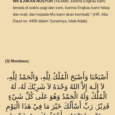
WA ILAIKAN NUSYUR
(Ya Allah, karena Engkau kami
berada di waktu pagi dan sore, karena Engkau kami hidup
dan mati, dan kepada-Mu kami akan kembali).” (HR. Abu
Daud no. 4406 dalam Sunannya, kitab Adab)
(3) Membaca;
أَصْبَحْنَا وَأَصْبَحَ الْمُلْكُ لِلَّهِ، وَالْحَمْدُ لِلَّهِ،
لاَ إِلَـهَ إِلاَّ اللهُ وَحْدَهُ لاَ شَرِيْكَ لَهُ، لَهُ
الْمُلْكُ وَلَهُ الْحَمْدُ وَهُوَ عَلَى كُلِّ شَيْءٍ
قَدِيْرُ. رَبِّ أَسْأَلُكَ خَيْرَ مَا فِيْ هَذَا الْيَوْمِ