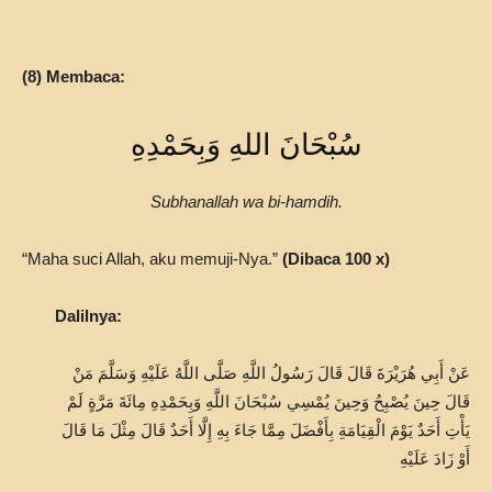
(8) Membaca:
سُبْحَانَ اللهِ وَبِحَمْدِهِ
Subhanallah wa bi-hamdih.
“Maha suci Allah, aku memuji-Nya.”
(Dibaca 100 x)
Dalilnya:
عَنْ أَبِي هُرَيْرَةَ قَالَ قَالَ رَسُولُ اللَّهِ صَلَّى اللَّهُ عَلَيْهِ وَسَلَّمَ مَنْ
قَالَ حِينَ يُصْبِحُ وَحِينَ يُمْسِي سُبْحَانَ اللَّهِ وَبِحَمْدِهِ مِائَةَ مَرَّةٍ لَمْ
يَأْتِ أَحَدٌ يَوْمَ الْقِيَامَةِ بِأَفْضَلَ مِمَّا جَاءَ بِهِ إِلَّا أَحَدٌ قَالَ مِثْلَ مَا قَالَ
أَوْ زَادَ عَلَيْهِ