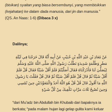
(bisikan) syaitan yang biasa bersembunyi, yang membisikkan
(kejahatan) ke dalam dada manusia, dari jin dan manusia.”
(QS. An Naas: 1-6)
(Dibaca 3 x)
Dalilnya;
عَنْ مُعَاذِ بْنِ عَبْدِ اللَّهِ بْنِ خُبَيْبٍ عَنْ أَبِيهِ أَنَّهُ قَالَ خَرَجْنَا فِي لَيْلَةِ
مَطَرٍ وَظُلْمَةٍ شَدِيدَةٍ نَطْلُبُ رَسُولَ اللَّهِ صَلَّى اللَّهُ عَلَيْهِ وَسَلَّمَ
لِيُصَلِّيَ لَنَا فَأَدْرَكْنَاهُ فَقَالَ أَصَلَّيْتُمْ فَلَمْ أَقُلْ شَيْئًا فَقَالَ قُلْ فَلَمْ
أَقُلْ شَيْئًا ثُمَّ قَالَ قُلْ فَلَمْ أَقُلْ شَيْئًا ثُمَّ قَالَ قُلْ فَقُلْتُ يَا رَسُولَ
اللَّهِ مَا أَقُولُ قَالَ قُلْ قُلْ هُوَ اللَّهُ أَحَدٌ وَالْمُعَوِّذَتَيْنِ حِينَ تُمْسِي
وَحِينَ تُصْبِحُ ثَلَاثَ مَرَّاتٍ تَكْفِيكَ مِنْ كُلِّ شَيْءٍ
“dari Mu’adz bin Abdullah bin Khubaib dari bapaknya ia
berkata; “pada malam hujan lagi gelap gulita kami keluar