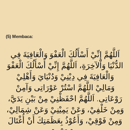
(5) Membaca:
اَللَّهُمَّ إِنِّيْ أَسْأَلُكَ الْعَفْوَ وَالْعَافِيَةَ فِي
الدُّنْيَا وَاْلآخِرَةِ، اَللَّهُمَّ إِنِّيْ أَسْأَلُكَ الْعَفْوَ
وَالْعَافِيَةَ فِي دِيْنِيْ وَدُنْيَايَ وَأَهْلِيْ
وَمَالِيْ اللَّهُمَّ اسْتُرْ عَوْرَاتِى وَآمِنْ
رَوْعَاتِى. اَللَّهُمَّ احْفَظْنِيْ مِنْ بَيْنِ يَدَيَّ،
وَمِنْ خَلْفِيْ، وَعَنْ يَمِيْنِيْ وَعَنْ شِمَالِيْ،
وَمِنْ فَوْقِيْ، وَأَعُوْذُ بِعَظَمَتِكَ أَنْ أُغْتَالَ