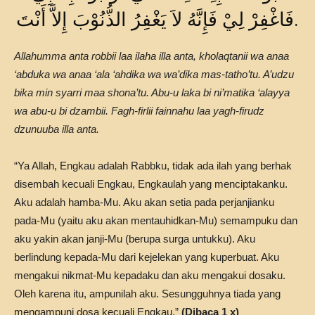
فَاغْفِرْ لِيْ فَإِنَّهُ لاَ يَغْفِرُ الذُّنُوْبَ إِلاَّ أَنْتَ.
Allahumma anta robbii laa ilaha illa anta, kholaqtanii wa anaa
‘abduka wa anaa ‘ala ‘ahdika wa wa’dika mas-tatho’tu. A’udzu
bika min syarri maa shona’tu. Abu-u laka bi ni’matika ‘alayya
wa abu-u bi dzambii. Fagh-firlii fainnahu laa yagh-firudz
dzunuuba illa anta.
“Ya Allah, Engkau adalah Rabbku, tidak ada ilah yang berhak
disembah kecuali Engkau, Engkaulah yang menciptakanku.
Aku adalah hamba-Mu. Aku akan setia pada perjanjianku
pada-Mu (yaitu aku akan mentauhidkan-Mu) semampuku dan
aku yakin akan janji-Mu (berupa surga untukku). Aku
berlindung kepada-Mu dari kejelekan yang kuperbuat. Aku
mengakui nikmat-Mu kepadaku dan aku mengakui dosaku.
Oleh karena itu, ampunilah aku. Sesungguhnya tiada yang
mengampuni dosa kecuali Engkau.”
(Dibaca 1 x)