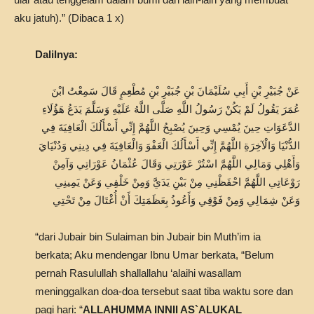
aku jatuh).” (Dibaca 1 x)
Dalilnya:
عَنْ جُبَيْرِ بْنِ أَبِي سُلَيْمَانَ بْنِ جُبَيْرِ بْنِ مُطْعِمٍ قَالَ سَمِعْتُ ابْنَ
عُمَرَ يَقُولُ لَمْ يَكُنْ رَسُولُ اللَّهِ صَلَّى اللَّهُ عَلَيْهِ وَسَلَّمَ يَدَعُ هَؤُلَاءِ
الدَّعَوَاتِ حِينَ يُمْسِي وَحِينَ يُصْبِحُ اللَّهُمَّ إِنِّي أَسْأَلُكَ الْعَافِيَةَ فِي
الدُّنْيَا وَالْآخِرَةِ اللَّهُمَّ إِنِّي أَسْأَلُكَ الْعَفْوَ وَالْعَافِيَةَ فِي دِينِي وَدُنْيَايَ
وَأَهْلِي وَمَالِي اللَّهُمَّ اسْتُرْ عَوْرَتِي وَقَالَ عُثْمَانُ عَوْرَاتِي وَآمِنْ
رَوْعَاتِي اللَّهُمَّ احْفَظْنِي مِنْ بَيْنِ يَدَيَّ وَمِنْ خَلْفِي وَعَنْ يَمِينِي
وَعَنْ شِمَالِي وَمِنْ فَوْقِي وَأَعُوذُ بِعَظَمَتِكَ أَنْ أُغْتَالَ مِنْ تَحْتِي
“dari Jubair bin Sulaiman bin Jubair bin Muth’im ia
berkata; Aku mendengar Ibnu Umar berkata, “Belum
pernah Rasulullah shallallahu ‘alaihi wasallam
meninggalkan doa-doa tersebut saat tiba waktu sore dan
pagi hari: “
ALLAHUMMA INNII AS`ALUKAL