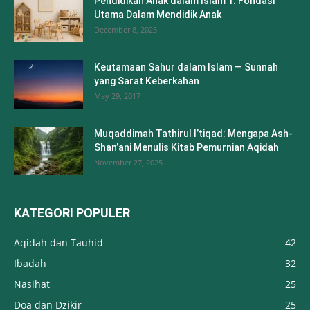
Pendidikan Anak dalam Islam 1: Fondasi
Utama Dalam Mendidik Anak
December 8, 2025
Keutamaan Sahur dalam Islam — Sunnah
yang Sarat Keberkahan
May 29, 2017
Muqaddimah Tathirul I’tiqad: Mengapa Ash-
Shan’ani Menulis Kitab Pemurnian Aqidah
November 27, 2025
KATEGORI POPULER
Aqidah dan Tauhid
42
Ibadah
32
Nasihat
25
Doa dan Dzikir
25