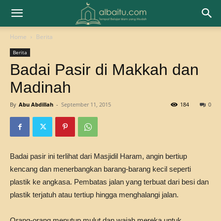
Home
Berita
Berita
Badai Pasir di Makkah dan
Madinah
By
Abu Abdillah
-
September 11, 2015
184
0
Badai pasir ini terlihat dari Masjidil Haram, angin bertiup
kencang dan menerbangkan barang-barang kecil seperti
plastik ke angkasa. Pembatas jalan yang terbuat dari besi dan
plastik terjatuh atau tertiup hingga menghalangi jalan.
Orang-orang menutup mulut dan wajah mereka untuk