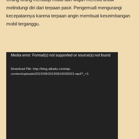
melindungi diri dari terpaan pasir. Pengemudi mengurangi
kecepatannya karena terpaan angin membuat keseimbangan
mobil terganggu.
Video
Media error: Format(s) not supported or source(s) not found
Player
Download File: http://blog.albaitu.com/wp-
content/uploads/2015/09/20150910030023.mp4?_=1