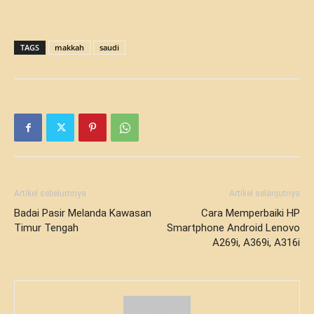
TAGS
makkah
saudi
Artikel sebelumnya
Artikel selanjutnya
Badai Pasir Melanda Kawasan
Cara Memperbaiki HP
Timur Tengah
Smartphone Android Lenovo
A269i, A369i, A316i