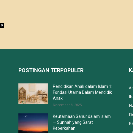
POSTINGAN TERPOPULER
K
Pendidikan Anak dalam Islam 1:
A
Fondasi Utama Dalam Mendidik
I
Anak
December 8, 2025
N
Do
Keutamaan Sahur dalam Islam
— Sunnah yang Sarat
K
Keberkahan
T
May 29, 2017
Fi
Muqaddimah Tathirul I’tiqad:
T
Mengapa Ash-Shan’ani Menulis
Kitab Pemurnian Aqidah
November 27, 2025