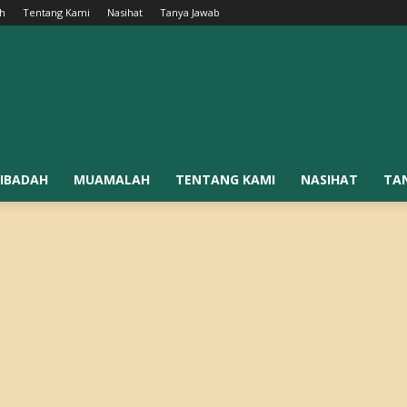
h
Tentang Kami
Nasihat
Tanya Jawab
IBADAH
MUAMALAH
TENTANG KAMI
NASIHAT
TA
0