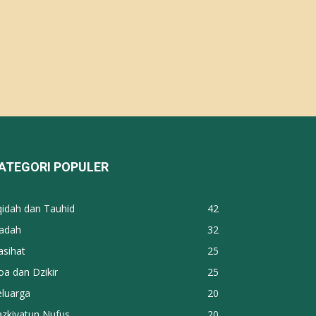
ATEGORI POPULER
qidah dan Tauhid
42
badah
32
asihat
25
a dan Dzikir
25
eluarga
20
azkiyatun Nufus
20
qih
19
anya Jawab
10