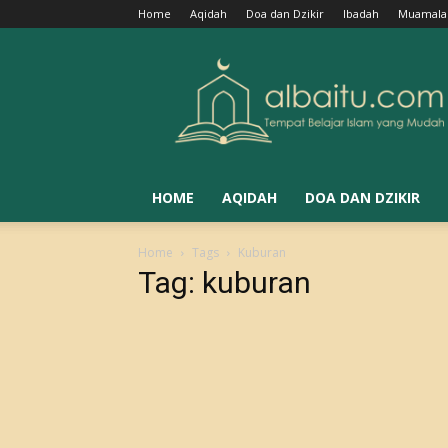
Home
Aqidah
Doa dan Dzikir
Ibadah
Muamala
Albaitu
HOME
AQIDAH
DOA DAN DZIKIR
Home
Tags
Kuburan
Tag: kuburan
Larangan Meninggikan Kuburan
Abu Abdillah
-
July 11, 2018