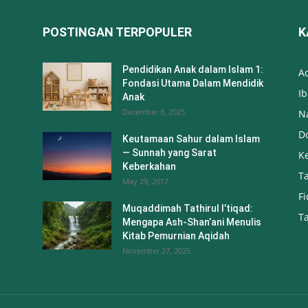
POSTINGAN TERPOPULER
K
Pendidikan Anak dalam Islam 1:
A
Fondasi Utama Dalam Mendidik
I
Anak
December 8, 2025
N
Do
Keutamaan Sahur dalam Islam
— Sunnah yang Sarat
K
Keberkahan
T
May 29, 2017
Fi
Muqaddimah Tathirul I’tiqad:
T
Mengapa Ash-Shan’ani Menulis
Kitab Pemurnian Aqidah
November 27, 2025