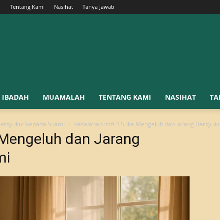
h
Tentang Kami
Nasihat
Tanya Jawab
IBADAH
MUAMALAH
TENTANG KAMI
NASIHAT
TA
 Bersyukur kepada Suami
Kesalahan Istri 4 Suka Mengeluh dan Jarang Bersyuk
a Mengeluh dan Jarang
mi