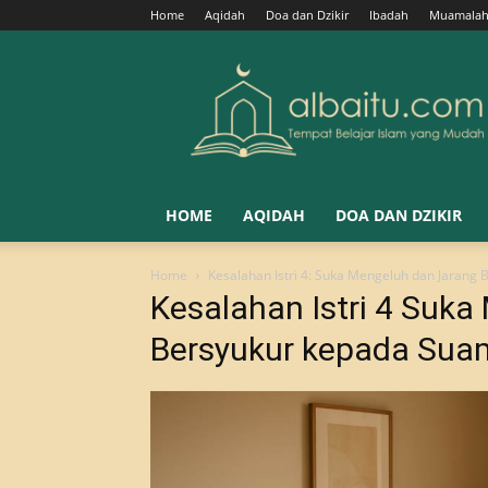
Home
Aqidah
Doa dan Dzikir
Ibadah
Muamala
Albaitu
HOME
AQIDAH
DOA DAN DZIKIR
Home
Kesalahan Istri 4: Suka Mengeluh dan Jarang
Kesalahan Istri 4 Suk
Bersyukur kepada Sua