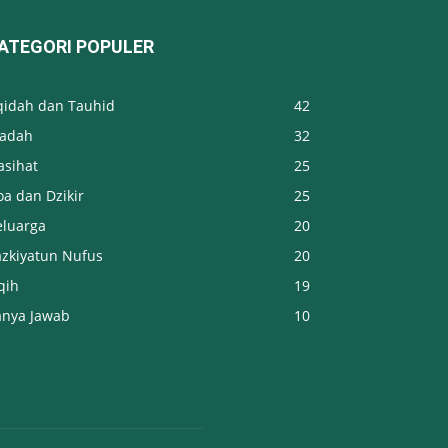
ATEGORI POPULER
qidah dan Tauhid
42
badah
32
asihat
25
a dan Dzikir
25
eluarga
20
azkiyatun Nufus
20
qih
19
anya Jawab
10