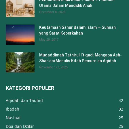
Utama Dalam Mendidik Anak
December 8, 2025
Keutamaan Sahur dalam Islam — Sunnah
yang Sarat Keberkahan
May 29, 2017
Muqaddimah Tathirul I’tiqad: Mengapa Ash-
Shan’ani Menulis Kitab Pemurnian Aqidah
November 27, 2025
KATEGORI POPULER
Aqidah dan Tauhid
42
Ibadah
32
Nasihat
25
Doa dan Dzikir
25