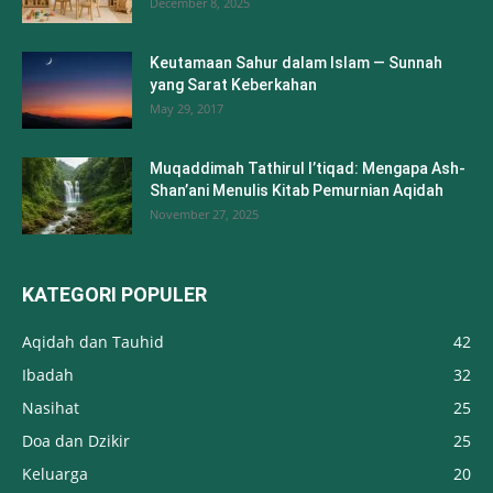
December 8, 2025
Keutamaan Sahur dalam Islam — Sunnah
yang Sarat Keberkahan
May 29, 2017
Muqaddimah Tathirul I’tiqad: Mengapa Ash-
Shan’ani Menulis Kitab Pemurnian Aqidah
November 27, 2025
KATEGORI POPULER
Aqidah dan Tauhid
42
Ibadah
32
Nasihat
25
Doa dan Dzikir
25
Keluarga
20